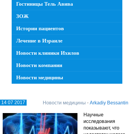
Гостиницы Тель Авива
ЗОЖ
Истории пациентов
Лечение в Израиле
Новости клиники Ихилов
Новости компании
Новости медицины
14 07 2017
Новости медицины
·
Arkadiy Bessantin
Научные
исследования
показывают, что