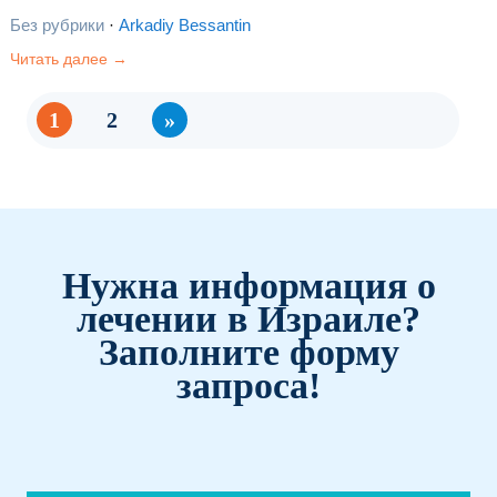
"Ихилов" группой врачей под руководством доктора Яная
Без рубрики
·
Arkadiy Bessantin
Бен-Галя, заведующего отделением сердечно-сосудистой
Читать далее →
хирургии, в сотрудничестве с отделением…
1
2
»
Нужна информация о
лечении в Израиле?
Заполните форму
запроса!