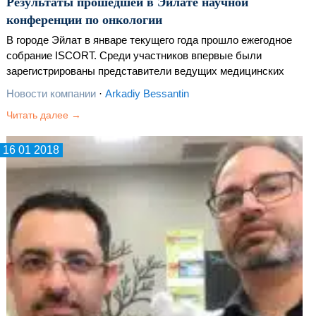
Результаты прошедшей в Эйлате научной
конференции по онкологии
В городе Эйлат в январе текущего года прошло ежегодное
собрание ISCORT. Среди участников впервые были
зарегистрированы представители ведущих медицинских
учреждений не только Израиля, но и других стран мира.
Новости компании
·
Arkadiy Bessantin
Среди приглашенных также были руководитель…
Читать далее →
16 01 2018