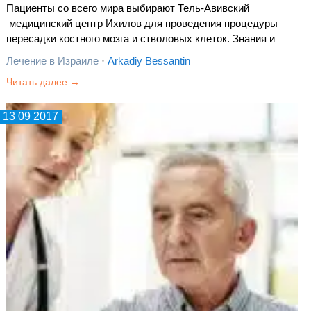
Пациенты со всего мира выбирают Тель-Авивский
медицинский центр Ихилов для проведения процедуры
пересадки костного мозга и стволовых клеток. Знания и
опыт врачей, а также современное техническое оснащение
Лечение в Израиле
·
Arkadiy Bessantin
клиники позволяют обеспечить высокий уровень
Читать далее →
медицинской…
13 09 2017