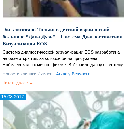
Эксклюзивно! Только в детской израильской
больнице “Дана Дуэк” – Система Диагностической
Визуализации EOS
Система диагностической визуализации EOS разработана
на базе открытия, за которое была присуждена
Нобелевская премия по физике. В Израиле данную систему
впервые внедрили в детской больнице «Дана Дуэк»
Новости клиники Ихилов
·
Arkadiy Bessantin
медицинского центра «Ихилов», и на сегодняшний…
Читать далее →
15 08 2017