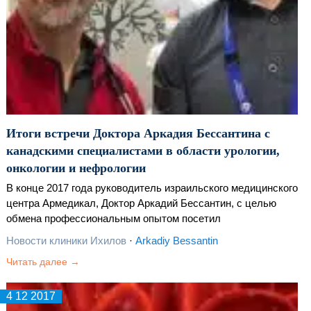
Итоги встречи Доктора Аркадия Бессантина с
канадскими специалистами в области урологии,
онкологии и нефрологии
В конце 2017 года руководитель израильского медицинского
центра Армедикал, Доктор Аркадий Бессантин, с целью
обмена профессиональным опытом посетил
исследовательский центр Сайт Глен, открытый на базе
Новости клиники Ихилов
·
Arkadiy Bessantin
Университета Макгилл в Канаде.
Читать далее →
4 12 2017