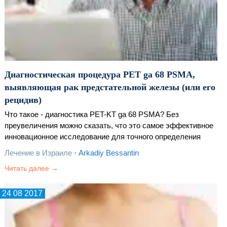
Диагностическая процедура PET ga 68 PSMA,
выявляющая рак предстательной железы (или его
рецидив)
Что такое - диагностика PET-KT ga 68 PSMA? Без
преувеличения можно сказать, что это самое эффективное
инновационное исследование для точного определения
рака простаты и его рецидивов, не имеющее аналогов в
Лечение в Израиле
·
Arkadiy Bessantin
России и странах…
Читать далее →
24 08 2017