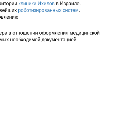
рритории
клиники Ихилов
в Израиле.
овейших
роботизированных систем
.
овлению.
ктера в отношении оформления медицинской
емых необходимой документацией.