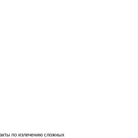
оллегой
акты по излечению сложных