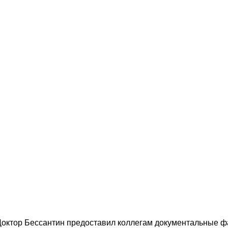
Доктор Аркадий Бессантин с канадским к
октор Бессантин предоставил коллегам документальные ф