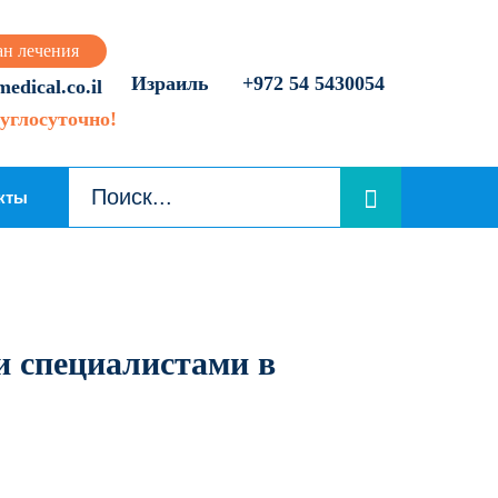
ан лечения
Израиль
+972 54 5430054
dical.co.il
углосуточно!
кты
и специалистами в