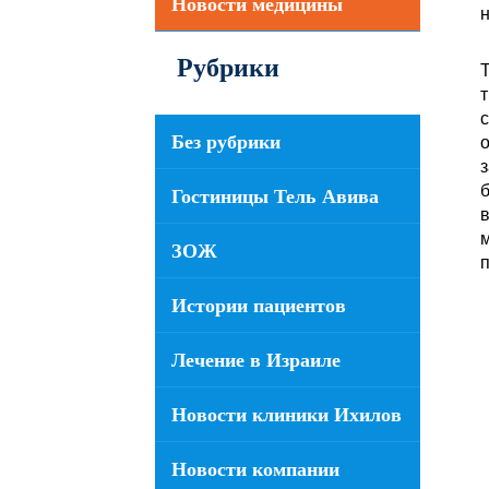
Новости медицины
Рубрики
т
Без рубрики
о
з
б
Гостиницы Тель Авива
в
м
ЗОЖ
Истории пациентов
Лечение в Израиле
Новости клиники Ихилов
Новости компании