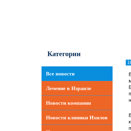
Категории
1
Все новости
В
м
Лечение в Израиле
п
н
Новости компании
В
Новости клиники Ихилов
п