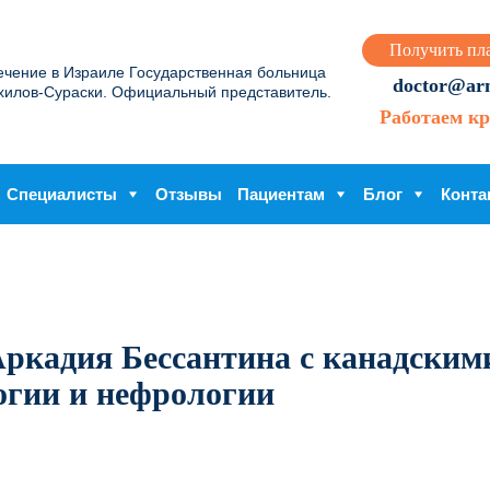
Получить пл
ечение в Израиле Государственная больница
doctor@arme
хилов-Сураски. Официальный представитель.
Работаем кр
Специалисты
Отзывы
Пациентам
Блог
Конта
Аркадия Бессантина с канадским
огии и нефрологии