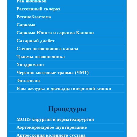
Рак яичников
Рассеянный склероз
Ретинобластома
Саркома
Саркома Юинга и саркома Капоши
Сахарный диабет
Стеноз позвоночного канала
Травмы позвоночника
Хондроматоз
Черепно-мозговые травмы (ЧМТ)
Эпилепсия
Язва желудка и двенадцатиперстной кишки
Процедуры
MOHS хирургия и дерматохирургия
Аортокоронарное шунтирование
Артроскопия коленного сустава