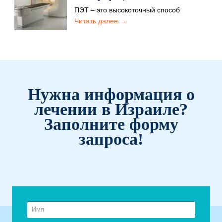
ПЭТ – это высокоточный способ
диагностики. Он позволяет выявлять
Читать далее →
опухоли различной этиологии даже на
самых…
Нужна информация о
лечении в Израиле?
Заполните форму
запроса!