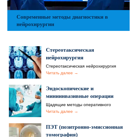
Современные методы диагностики в
нейрохирургии
Стереотаксическая
нейрохирургия
Стереотаксическая нейрохирургия
основана на малоинвазивном методе
Читать далее →
проникновения к пораженной области.
Израильские клиники используют
Эндоскопические и
научные достижения…
миниинвазивные операции
Щадящие методы оперативного
вмешательства являются приоритетным
Читать далее →
направлением израильской медицины.
Основным преимуществом процедуры
ПЭТ (позитронно-эмиссионная
является то, что…
томография)