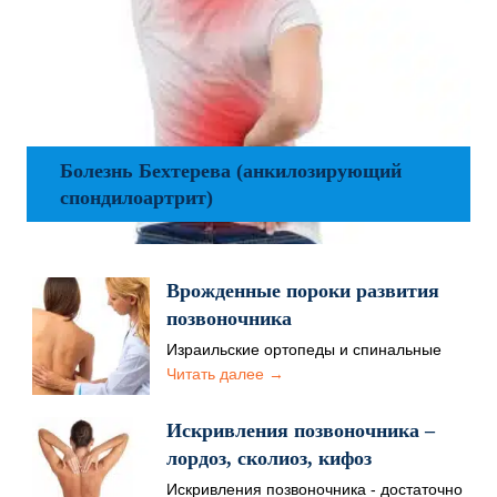
Болезнь Бехтерева (анкилозирующий
спондилоартрит)
Врожденные пороки развития
позвоночника
Израильские ортопеды и спинальные
хирурги по праву считаются ведущими
Читать далее →
специалистами в вопросах лечения
врожденных заболеваний…
Искривления позвоночника –
лордоз, сколиоз, кифоз
Искривления позвоночника - достаточно