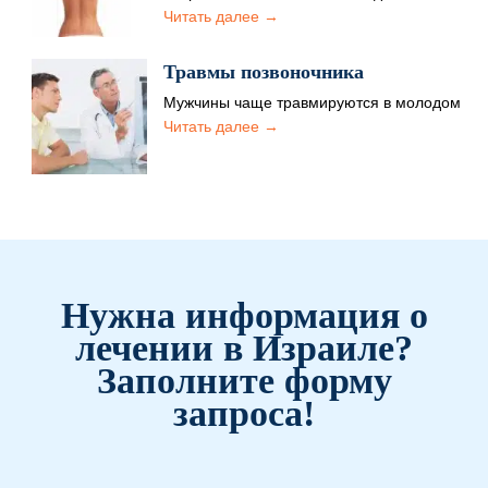
распространенная проблема, которая
Читать далее →
может приносить страдания пациенту в
детстве или взрослом…
Травмы позвоночника
Мужчины чаще травмируются в молодом
и среднем возрасте, для женщин
Читать далее →
характерны травмы в пожилых годах.…
Нужна информация о
лечении в Израиле?
Заполните форму
запроса!