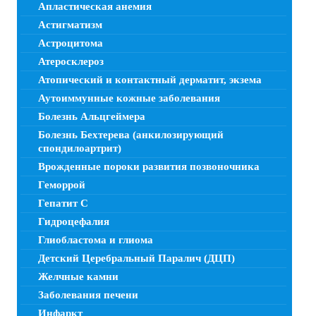
Апластическая анемия
Астигматизм
Астроцитома
Атеросклероз
Атопический и контактный дерматит, экзема
Аутоиммунные кожные заболевания
Болезнь Альцгеймера
Болезнь Бехтерева (анкилозирующий
спондилоартрит)
Врожденные пороки развития позвоночника
Геморрой
Гепатит C
Гидроцефалия
Глиобластома и глиома
Детский Церебральный Паралич (ДЦП)
Желчные камни
Заболевания печени
Инфаркт