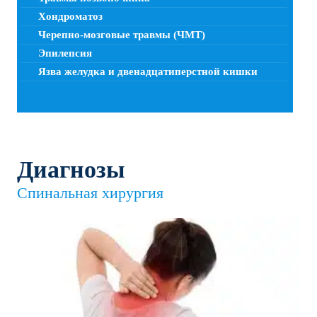
Хондроматоз
Черепно-мозговые травмы (ЧМТ)
Эпилепсия
Язва желудка и двенадцатиперстной кишки
Диагнозы
Спинальная хирургия