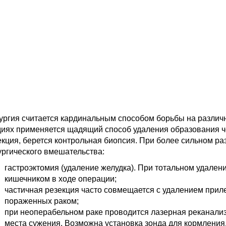
ургия считается кардинальным способом борьбы на различ
диях применяется щадящий способ удаления образования ч
екция, берется контрольная биопсия. При более сильном р
ургического вмешательства:
гастроэктомия (удаление желудка). При тотальном удале
кишечником в ходе операции;
частичная резекция часто совмещается с удалением прил
пораженных раком;
при неоперабельном раке проводится лазерная реканализ
места сужения. Возможна установка зонда для кормления