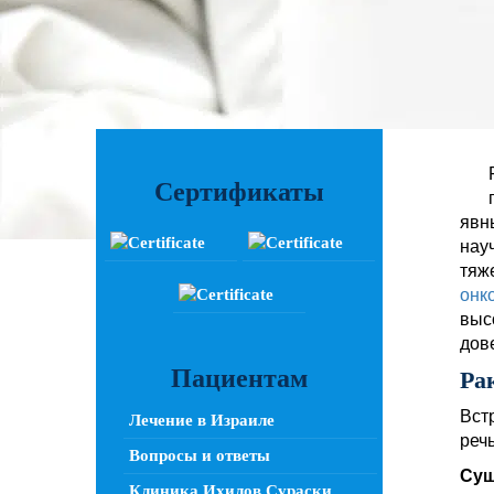
Сертификаты
явн
нау
тяж
онк
выс
дов
Пациентам
Ра
Вст
Лечение в Израиле
реч
Вопросы и ответы
Сущ
Клиника Ихилов Сураски,