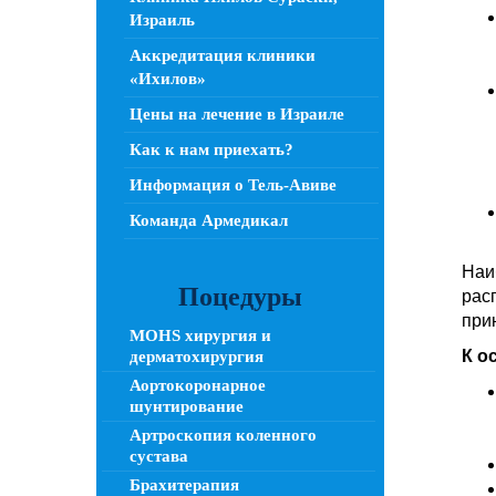
Израиль
Аккредитация клиники
«Ихилов»
Цены на лечение в Израиле
Как к нам приехать?
Информация о Тель-Авиве
Команда Армедикал
Наи
Поцедуры
рас
при
MOHS хирургия и
К о
дерматохирургия
Аортокоронарное
шунтирование
Артроскопия коленного
сустава
Брахитерапия