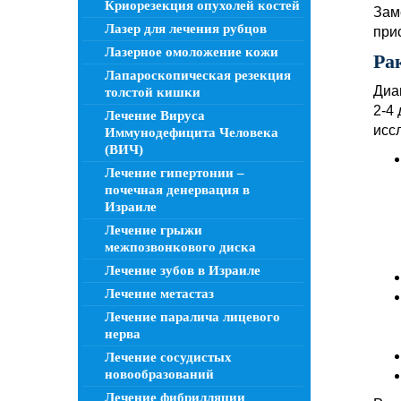
Криорезекция опухолей костей
Зам
Лазер для лечения рубцов
при
Лазерное омоложение кожи
Ра
Лапароскопическая резекция
Диа
толстой кишки
2-4
Лечение Вируса
исс
Иммунодефицита Человека
(ВИЧ)
Лечение гипертонии –
почечная денервация в
Израиле
Лечение грыжи
межпозвонкового диска
Лечение зубов в Израиле
Лечение метастаз
Лечение паралича лицевого
нерва
Лечение сосудистых
новообразований
Лечение фибрилляции