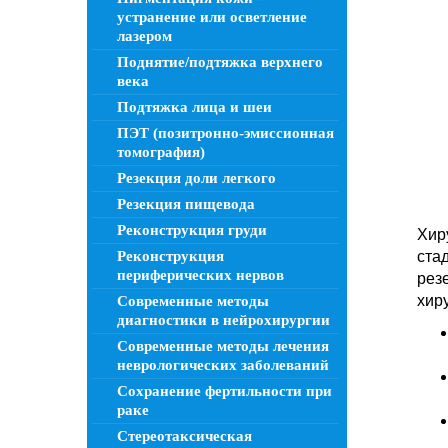
устранение или осветление
лазером
Поднятие/подтяжка верхнего
века
Подтяжка лица и шеи
ПЭТ (позитронно-эмиссионная
томография)
Резекция доли легкого
Резекция пищевода
Реконструкция груди
Хир
ста
Реконструкция
периферических нервов
рез
хир
Современные методы
диагностики в нейрохирургии
Современные методы лечения
неврологических заболеваний
Сохранение фертильности при
раке
Стереотаксическая