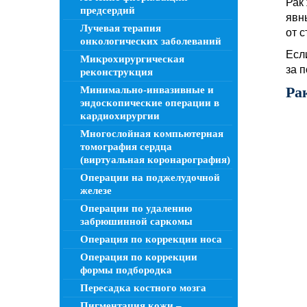
Рак
предсердий
явн
Лучевая терапия
от 
онкологических заболеваний
Есл
Микрохирургическая
за 
реконструкция
Ра
Минимально-инвазивные и
эндоскопические операции в
кардиохирургии
Многослойная компьютерная
томография сердца
(виртуальная коронарография)
Операции на поджелудочной
железе
Операции по удалению
забрюшинной саркомы
Операция по коррекции носа
Операция по коррекции
формы подбородка
Пересадка костного мозга
Пигментация кожи –