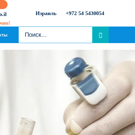
Израиль
+972 54 5430054
.il
чно!
кты