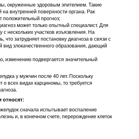
лы, окруженные здоровым эпителием. Такие
й на внутренней поверхности органа. Рак
т положительный прогноз;
диагноз может только опытный специалист. Для
 с нескольких участков изъязвления. На
, что затрудняет постановку диагноза в связи с
ый вид злокачественного образования, дающий
ю, изменению подвергается значительный
удка у мужчин после 40 лет. Поскольку
т о всех видах карциномы, то требуется
агноза.
 относят:
 желудок сначала испытывает воспаление
олезнь и, в конечном счете, перерождение клеток