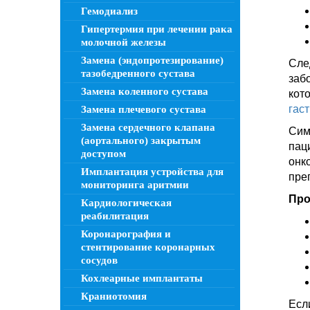
Гемодиализ
Гипертермия при лечении рака
молочной железы
Замена (эндопротезирование)
Сле
тазобедренного сустава
заб
Замена коленного сустава
кот
гас
Замена плечевого сустава
Замена сердечного клапана
Сим
(аортального) закрытым
пац
доступом
онк
Имплантация устройства для
пре
мониторинга аритмии
Про
Кардиологическая
реабилитация
Коронарография и
стентирование коронарных
сосудов
Кохлеарные имплантаты
Краниотомия
Есл