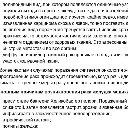
полипоидный вид, при котором появляются одиночные уз
опухоли выходят в просвет желудка и не дают изъязвлени
подобной этимологии диагностируется крайне редко, имее
изъязвленная карцинома схожа с язвой, точно поставить 
выявления вида поражения требуется взять биопсию сразу
практике часто встречается частично изъязвленная опухоль
нечетким отделением от здоровых тканей. Это агрессивн
быстрые метастазы во все органы;
диффузно-инфильтративный рак проникает в подслизисту
участок желудочной ткани.
более частыми случаями поражения считается онкология жел
пространение рака происходит стремительно, когда речь иде
нимать экстренные меры сразу после постановки точного ди
сновным причинам возникновения рака желудка медики
присутствие бактерии Хеликобактер пилори. Пораженный
слизистой, затем появляется гастрит, эрозии и язвенная б
инфильтрата в злокачественное новообразование;
атрофический гастрит;
полипы желудка;