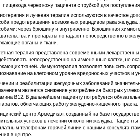
пищевода через кожу пациента с трубкой для поступлени
иотерапия и лучевая терапия используются в качестве допо
соба предотвращения возможных рецидивов рака желудка.
собами: через брюшину и внутривенно. Брюшинная химиот
шательства и препараты попадают непосредственно в желуд
ужающие органы и ткани.
гетная терапия представлена современными лекарственн
действовать непосредственно на измененные клетки, не ока
ужающих тканей. Иммунотерапия позволяет повысить сопро
познавание на клеточном уровне вредоносных участков и у
ечении и реабилитации желудочных заболеваний значительн
начением является снижение употребления быстрых углево
амина В12. В дальнейшем пациенту потребуется обязател
паратов, облегчающих работу желудочно-кишечного тракта.
ицинский центр Армедикал, созданный на базе государстве
чительных успехов в лечении онкологии желудка. Пациенты 
платным телефонам горячей линии с нашими консультантам
ения в центре.