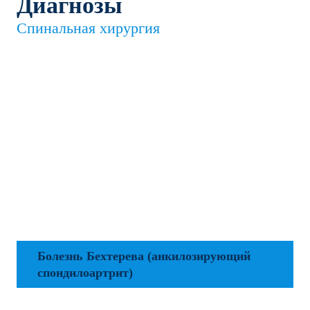
Диагнозы
Спинальная хирургия
Болезнь Бехтерева (анкилозирующий
спондилоартрит)