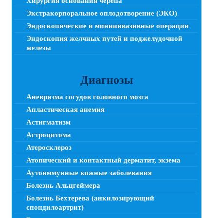
Хирургия основания черепа
Экстракорпоральное оплодотворение (ЭКО)
Эндоскопические и миниинвазивные операции
Эндоскопия желчных путей и поджелудочной
железы
Диагнозы
Аневризма сосудов головного мозга
Апластическая анемия
Астигматизм
Астроцитома
Атеросклероз
Атопический и контактный дерматит, экзема
Аутоиммунные кожные заболевания
Болезнь Альцгеймера
Болезнь Бехтерева (анкилозирующий
спондилоартрит)