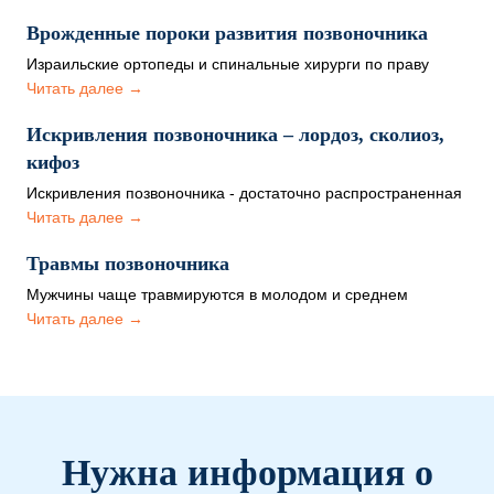
Врожденные пороки развития позвоночника
Израильские ортопеды и спинальные хирурги по праву
считаются ведущими специалистами в вопросах лечения
Читать далее →
врожденных заболеваний…
Искривления позвоночника – лордоз, сколиоз,
кифоз
Искривления позвоночника - достаточно распространенная
проблема, которая может приносить страдания пациенту в
Читать далее →
детстве или взрослом…
Травмы позвоночника
Мужчины чаще травмируются в молодом и среднем
возрасте, для женщин характерны травмы в пожилых годах.
Читать далее →
…
Нужна информация о