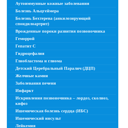
Аутоиммунные кожные заболевания
Болезнь Альцгеймера
Болезнь Бехтерева (анкилозирующий
спондилоартрит)
Врожденные пороки развития позвоночника
Геморрой
Гепатит C
Гидроцефалия
Глиобластома и глиома
Детский Церебральный Паралич (ДЦП)
Желчные камни
Заболевания печени
Инфаркт
Искривления позвоночника – лордоз, сколиоз,
кифоз
Ишемическая болезнь сердца (ИБС)
Ишемический инсульт
Лейкемия