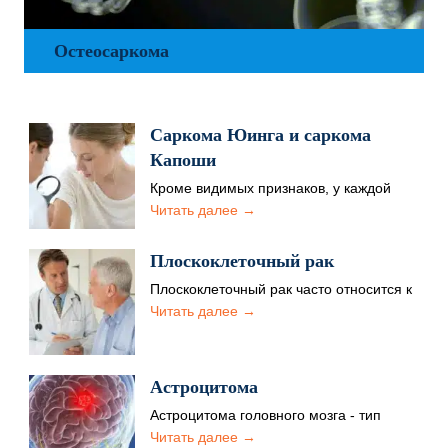
Остеосаркома
Саркома Юинга и саркома
Капоши
Кроме видимых признаков, у каждой
разновидности данных сарком есть свои
Читать далее →
особенности. Например, первыми
симптомами саркомы…
Плоскоклеточный рак
Плоскоклеточный рак часто относится к
агрессивным формам, требует срочного
Читать далее →
лечения после постановки диагноза.
Медицинские центры…
Астроцитома
Астроцитома головного мозга - тип
глиомы, которая развивается в
Читать далее →