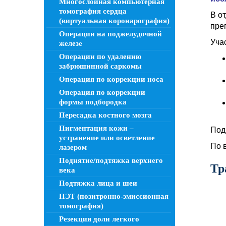
Многослойная компьютерная
томография сердца
В о
(виртуальная коронарография)
преп
Операции на поджелудочной
Уча
железе
Операции по удалению
забрюшинной саркомы
Операция по коррекции носа
Операция по коррекции
формы подбородка
Пересадка костного мозга
Пигментация кожи –
Под
устранение или осветление
По 
лазером
Поднятие/подтяжка верхнего
Тр
века
Подтяжка лица и шеи
ПЭТ (позитронно-эмиссионная
томография)
Резекция доли легкого