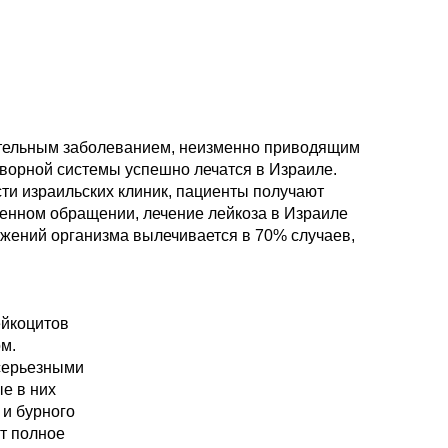
ертельным заболеванием, неизменно приводящим
творной системы успешно лечатся в Израиле.
и израильских клиник, пациенты получают
менном обращении, лечение лейкоза в Израиле
жений организма вылечивается в 70% случаев,
ейкоцитов
м.
 серьезными
е в них
 и бурного
т полное