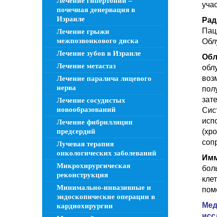
Лечение гипертонии –
уча
почечная денервация в
Израиле
Рад
Пац
Лечение грыжи
межпозвонкового диска
Обл
Лечение зубов в Израиле
Обл
Лечение метастаз
обл
воз
Лечение паралича лицевого
нерва
пол
зат
Лечение сосудистых
новообразований
Сис
исп
Лечение фибрилляции
предсердий
(хр
соп
Лучевая терапия
онкологических заболеваний
Имм
Микрохирургическая
бол
реконструкция
кле
Минимально-инвазивные и
пом
эндоскопические операции в
Мед
кардиохирургии
исс