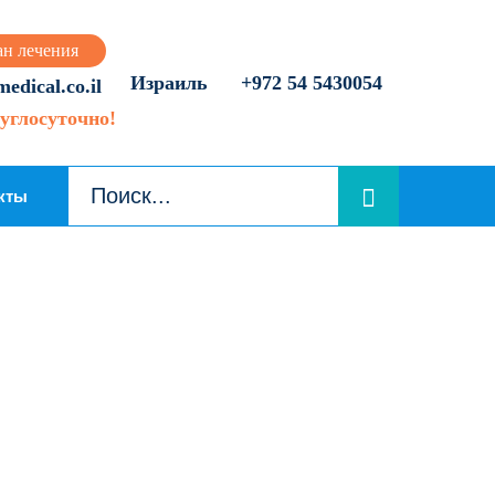
ан лечения
Израиль
+972 54 5430054
dical.co.il
углосуточно!
кты