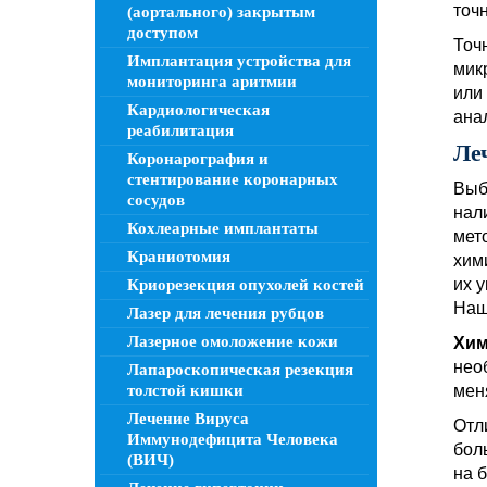
точ
(аортального) закрытым
доступом
Точ
Имплантация устройства для
мик
мониторинга аритмии
или
Кардиологическая
ана
реабилитация
Ле
Коронарография и
стентирование коронарных
Выб
сосудов
нал
Кохлеарные имплантаты
мет
Краниотомия
хим
их 
Криорезекция опухолей костей
Наш
Лазер для лечения рубцов
Лазерное омоложение кожи
Хим
нео
Лапароскопическая резекция
толстой кишки
мен
Лечение Вируса
Отл
Иммунодефицита Человека
бол
(ВИЧ)
на 