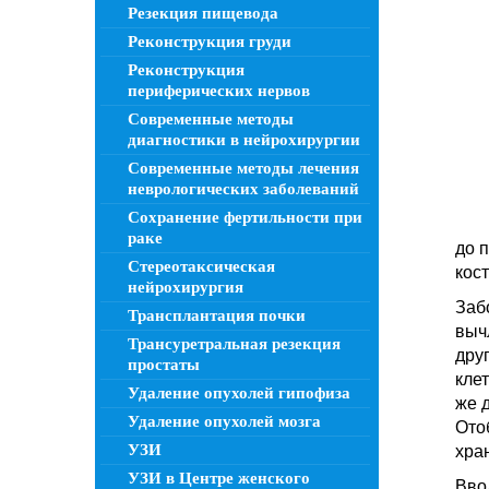
Резекция пищевода
Реконструкция груди
Реконструкция
периферических нервов
Современные методы
диагностики в нейрохирургии
Современные методы лечения
неврологических заболеваний
Сохранение фертильности при
раке
до 
Стереотаксическая
кост
нейрохирургия
Заб
Трансплантация почки
выч
Трансуретральная резекция
дру
простаты
кле
Удаление опухолей гипофиза
же 
Удаление опухолей мозга
Ото
УЗИ
хра
УЗИ в Центре женского
Вво