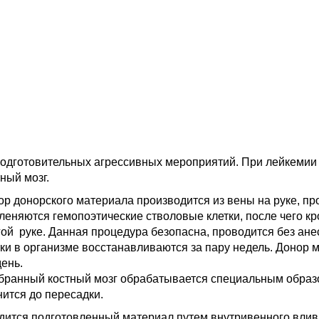
подготовительных агрессивных мероприятий. При лейкемии 
ный мозг.
ор донорского материала производится из вены на руке, пр
леняются гемопоэтические стволовые клетки, после чего кр
гой руке. Данная процедура безопасна, проводится без анес
тки в организме восстанавливаются за пару недель. Донор м
день.
бранный костный мозг обрабатывается специальным образо
нится до пересадки.
дится подготовленный материал путем внутривенного влива