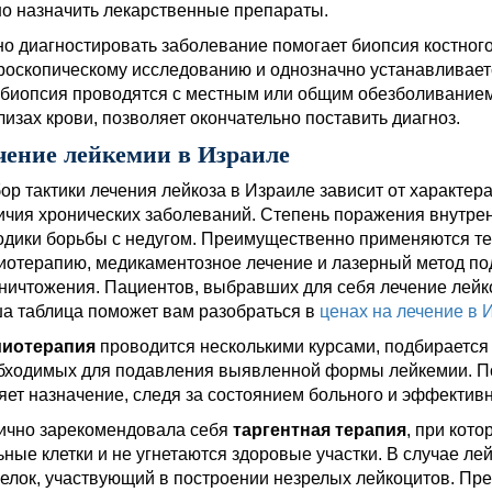
но назначить лекарственные препараты.
но диагностировать заболевание помогает биопсия костного
роскопическому исследованию и однозначно устанавливаетс
 биопсия проводятся с местным или общим обезболиванием
лизах крови, позволяет окончательно поставить диагноз.
чение лейкемии в Израиле
ор тактики лечения лейкоза в Израиле зависит от характер
ичия хронических заболеваний. Степень поражения внутрен
одики борьбы с недугом. Преимущественно применяются те
иотерапию, медикаментозное лечение и лазерный метод по
уничтожения. Пациентов, выбравших для себя лечение лейко
а таблица поможет вам разобраться в
ценах на лечение в 
иотерапия
проводится несколькими курсами, подбирается
бходимых для подавления выявленной формы лейкемии. По
яет назначение, следя за состоянием больного и эффективн
ично зарекомендовала себя
таргентная терапия
, при кот
ьные клетки и не угнетаются здоровые участки. В случае л
белок, участвующий в построении незрелых лейкоцитов. П