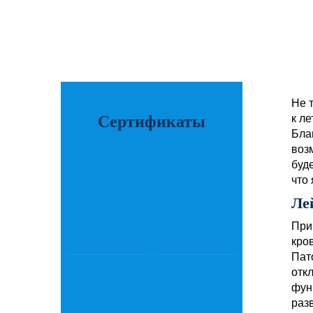
Не 
Сертификаты
к л
Бла
воз
буд
что
Ле
При
кро
Пат
отк
фун
раз