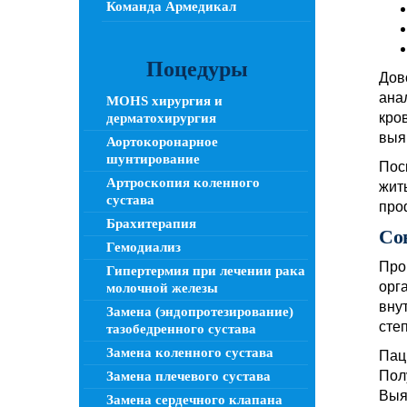
Команда Армедикал
Поцедуры
Дов
ана
MOHS хирургия и
кро
дерматохирургия
выя
Аортокоронарное
шунтирование
Пос
Артроскопия коленного
жит
сустава
про
Брахитерапия
Со
Гемодиализ
Про
Гипертермия при лечении рака
орг
молочной железы
вну
Замена (эндопротезирование)
сте
тазобедренного сустава
Замена коленного сустава
Пац
Пол
Замена плечевого сустава
Выя
Замена сердечного клапана