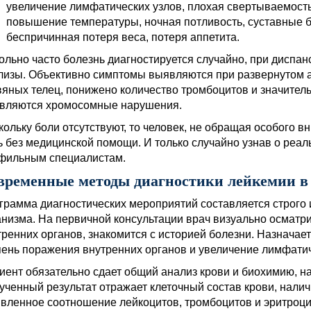
увеличение лимфатических узлов, плохая свертываемость
повышение температуры, ночная потливость, суставные б
беспричинная потеря веса, потеря аппетита.
ольно часто болезнь диагностируется случайно, при диспан
лизы. Объективно симптомы выявляются при развернутом ан
вяных телец, понижено количество тромбоцитов и значител
вляются хромосомные нарушения.
кольку боли отсутствуют, то человек, не обращая особого 
ь без медицинской помощи. И только случайно узнав о реал
фильным специалистам.
временные методы диагностики лейкемии в
грамма диагностических мероприятий составляется строго 
анизма. На первичной консультации врач визуально осматр
тренних органов, знакомится с историей болезни. Назначае
пень поражения внутренних органов и увеличение лимфатич
иент обязательно сдает общий анализ крови и биохимию, н
ученный результат отражает клеточный состав крови, налич
вленное соотношение лейкоцитов, тромбоцитов и эритроци