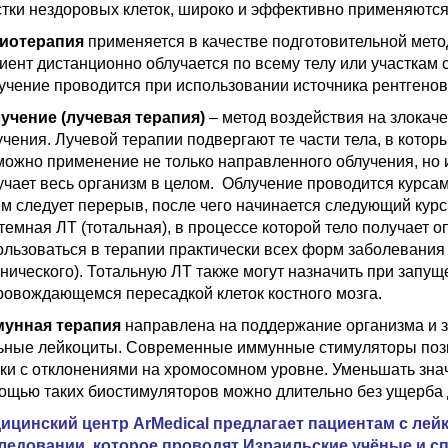
стки нездоровых клеток, широко и эффективно применяются
иотерапия
применяется в качестве подготовительной мето
иент дистанционно облучается по всему телу или участкам
учение проводится при использовании источника рентгено
учение (лучевая терапия)
– метод воздействия на злокач
учения. Лучевой терапии подвергают те части тела, в кото
можно применение не только направленного облучения, но 
учает весь организм в целом. Облучение проводится курсами
ем следует перерыв, после чего начинается следующий курс
темная ЛТ (тотальная), в процессе которой тело получает 
ользоваться в терапии практически всех форм заболевания
онического). Тотальную ЛТ также могут назначить при запу
ровождающемся пересадкой клеток костного мозга.
унная терапия
направлена на поддержание организма и з
ьные лейкоциты. Современные иммунные стимуляторы позв
тки с отклонениями на хромосомном уровне. Уменьшать знач
ощью таких биостимуляторов можно длительно без ущерба 
ицинский центр ArMedical предлагает пациентам с ле
ледовании, которое проводят Израильские учёные и с