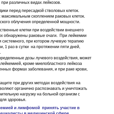
 при различных видах лейкозов.
дики перед пересадкой стволовых клеток.
 с максимальным скоплением раковых клеток.
вского облучения определенной мощности.
ественные клетки при воздействии внешнего
рых обнаружены раковые очаги. При лейкемии
и системного, при котором лучевую терапию
, 1 раз в сутки на протяжении пяти дней,
.
определенные дозы лучевого воздействия, может
 лейкемией, кроме миелобластного лейкоза
щенных формах заболевания, и при раке крови,
ащите при других методах воздействия на
оляют органично распознавать и уничтожать
ительную нагрузку на больной организм с
для здоровья.
йкемией и лимфомой принять участие в
пециалисты в медицинской сфере.