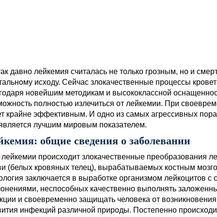
так давно лейкемия считалась не только грозным, но и см
етальному исходу. Сейчас злокачественные процессы крове
годаря новейшим методикам и высококлассной оснащенност
можность полностью излечиться от лейкемии. При своевре
ет крайне эффективным. И одно из самых агрессивных пора
 является лучшим мировым показателем.
йкемия: общие сведения о заболевании
 лейкемии происходит злокачественные преобразования л
ви (белых кровяных телец), вырабатываемых костным мозго
ология заключается в выработке организмом лейкоцитов с
лонениями, неспособных качественно выполнять заложенны
кции и своевременно защищать человека от возникновения
вития инфекций различной природы. Постепенно происходи