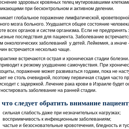
еснение здоровых кровяных телец мутировавшими клеткам
никающими при бесконтрольном и активном делении.
никает глобальное поражение лимфатической, кроветворно
тного мозга больного. Ухудшается общее состояние человек
оте всех органов и систем организма. Если не предпринять
ьезные последствия для пациента. Заболевание встречается
м онкологических заболеваний у детей. Лейкемия, а иначе –
чин встречается несколько чаще.
практике встречаются острая и хроническая стадии болезни
 приводит к резкому ухудшению самочувствия. При хрониче
коциты, поражение может развиваться годами, пока не нас
ает не столь очевидной, поэтому первичная стадия часто п
исходит с задержкой. Лечение рака крови в Израиле будет
гностировать заболевание на ранней стадии.
 что следует обратить внимание пациент
сильная слабость даже при незначительных нагрузках;
восприимчивость к инфекционным заболеваниям;
частые и безосновательные кровотечения, бледность и тус