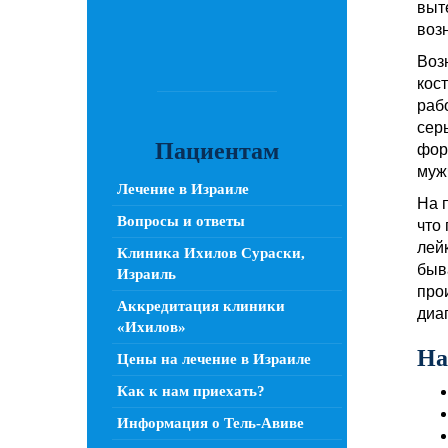
выт
воз
Воз
кос
раб
сер
Пациентам
фор
муж
Лечение в Израиле
На 
Вопросы и ответы
что
лей
Клиника Ихилов Сураски,
быв
Израиль
про
Аккредитация клиники
диа
«Ихилов»
На
Цены на лечение в Израиле
Как к нам приехать?
Информация о Тель-Авиве