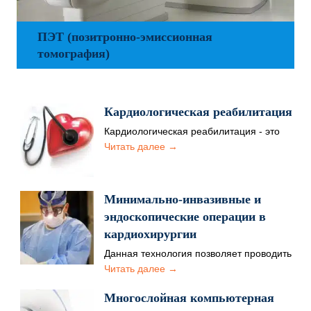
ПЭТ (позитронно-эмиссионная
томография)
Кардиологическая реабилитация
Кардиологическая реабилитация - это
восстановление больных после
Читать далее →
заболевания сердца или
кардиологической операции. Основная
задача заключается…
Минимально-инвазивные и
эндоскопические операции в
кардиохирургии
Данная технология позволяет проводить
успешные операции, по эффективности
Читать далее →
сравнимые с хирургическим
вмешательством на открытом…
Многослойная компьютерная