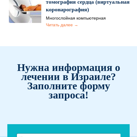
томография сердца (виртуальная
коронарография)
Многослойная компьютерная
томография (аббревиатура - МСКТ)
Читать далее →
предназначена для обследования
состояния сосудов и для оценки
работы…
Нужна информация о
лечении в Израиле?
Заполните форму
запроса!