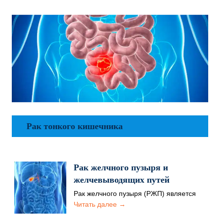
Рак тонкого кишечника
Рак желчного пузыря и
желчевыводящих путей
Рак желчного пузыря (РЖП) является
довольно редким заболеванием,
Читать далее →
занимает 6 место среди онкологических