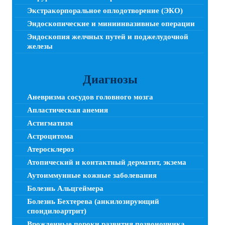
Экстракорпоральное оплодотворение (ЭКО)
Эндоскопические и миниинвазивные операции
Эндоскопия желчных путей и поджелудочной
железы
Диагнозы
Аневризма сосудов головного мозга
Апластическая анемия
Астигматизм
Астроцитома
Атеросклероз
Атопический и контактный дерматит, экзема
Аутоиммунные кожные заболевания
Болезнь Альцгеймера
Болезнь Бехтерева (анкилозирующий
спондилоартрит)
Врожденные пороки развития позвоночника