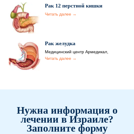
патологий ЖКТ.…
Рак 12 перстной кишки
Читать далее →
Рак желудка
Медицинский центр Армедикал,
созданный на базе государственной
Читать далее →
клиники Ихилов-Сораски, добился
значительных успехов в лечении
онкологии…
Нужна информация о
лечении в Израиле?
Заполните форму