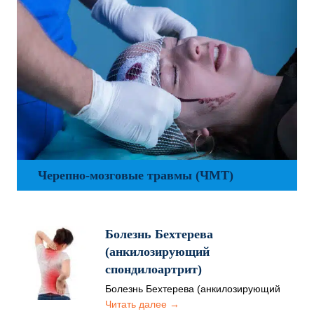
Черепно-мозговые травмы (ЧМТ)
Болезнь Бехтерева
(анкилозирующий
спондилоартрит)
Болезнь Бехтерева (анкилозирующий
спондилоартрит) относится к
Читать далее →