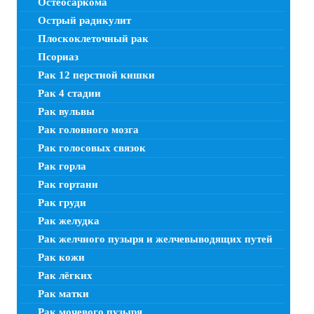
Остеосаркома
Острый радикулит
Плоскоклеточный рак
Псориаз
Рак 12 перстной кишки
Рак 4 стадии
Рак вульвы
Рак головного мозга
Рак голосовых связок
Рак горла
Рак гортани
Рак груди
Рак желудка
Рак желчного пузыря и желчевыводящих путей
Рак кожи
Рак лёгких
Рак матки
Рак мочевого пузыря