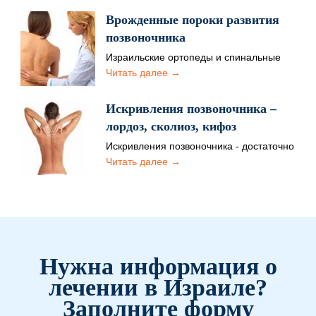
заболеваниям позвоночника.
Происходит воспаление
Врожденные пороки развития
межпозвоночных суставов, в результате
позвоночника
чего…
Израильские ортопеды и спинальные
хирурги по праву считаются ведущими
Читать далее →
специалистами в вопросах лечения
врожденных заболеваний…
Искривления позвоночника –
лордоз, сколиоз, кифоз
Искривления позвоночника - достаточно
распространенная проблема, которая
Читать далее →
может приносить страдания пациенту в
детстве или взрослом…
Нужна информация о
лечении в Израиле?
Заполните форму