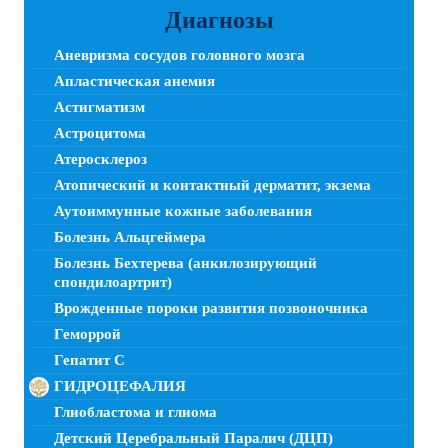
Диагнозы
Аневризма сосудов головного мозга
Апластическая анемия
Астигматизм
Астроцитома
Атеросклероз
Атопический и контактный дерматит, экзема
Аутоиммунные кожные заболевания
Болезнь Альцгеймера
Болезнь Бехтерева (анкилозирующий
спондилоартрит)
Врожденные пороки развития позвоночника
Геморрой
Гепатит C
ГИДРОЦЕФАЛИЯ
Глиобластома и глиома
Детский Церебральный Паралич (ДЦП)