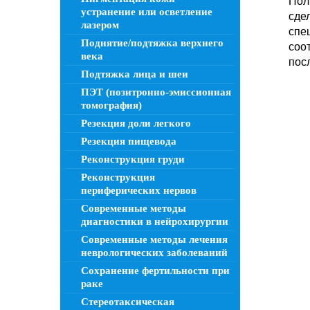
Пол
устранение или осветление
сде
лазером
спе
Поднятие/подтяжка верхнего
соо
века
пос
Подтяжка лица и шеи
ПЭТ (позитронно-эмиссионная
томография)
Резекция доли легкого
Резекция пищевода
Реконструкция груди
Реконструкция
периферических нервов
Современные методы
диагностики в нейрохирургии
Современные методы лечения
неврологических заболеваний
Сохранение фертильности при
раке
Стереотаксическая