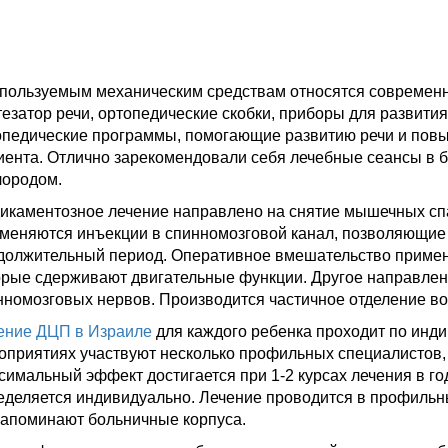
спользуемым механическим средствам относятся современны
тезатор речи, ортопедические скобки, приборы для развити
опедические программы, помогающие развитию речи и по
иента. Отлично зарекомендовали себя лечебные сеансы в б
лородом.
икаментозное лечение направлено на снятие мышечных сп
меняются инъекции в спинномозговой канал, позволяющие
должительный период. Оперативное вмешательство примен
орые сдерживают двигательные функции. Другое направлен
нномозговых нервов. Производится частичное отделение вол
ение ДЦП в Израиле
для каждого ребенка проходит по инд
оприятиях участвуют несколько профильных специалистов, 
симальный эффект достигается при 1-2 курсах лечения в год
еделяется индивидуально. Лечение проводится в профильн
напоминают больничные корпуса.