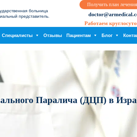
Получить план лечения
сударственная больница
doctor@armedical.co
иальный представитель.
Работаем круглосуто
Специалисты
Отзывы
Пациентам
Блог
Конта
рального Паралича (ДЦП) в Изр