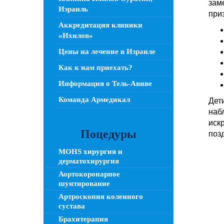
зам
Израиль
при
Аккредитация клиники
«Ихилов»
Цены на лечение в Израиле
Как к нам приехать?
Информация о Тель-Авиве
Команда Армедикал
Дет
наб
иск
Поцедуры
поз
MOHS хирургия и
дерматохирургия
Аортокоронарное
шунтирование
Артроскопия коленного
сустава
Брахитерапия