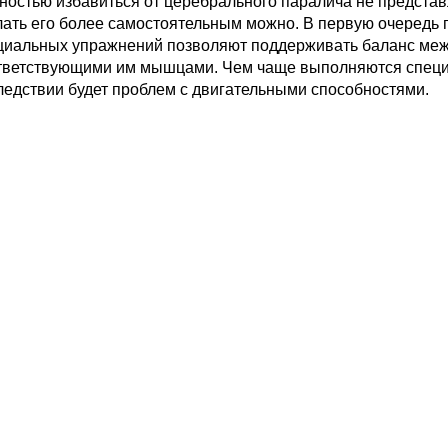
ностью избавиться от церебрального паралича не представ
лать его более самостоятельным можно. В первую очередь 
циальных упражнений позволяют поддерживать баланс межд
тветствующими им мышцами. Чем чаще выполняются специ
ледствии будет проблем с двигательными способностями.