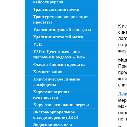
нейрохирургия
Трансплантация почки
Трансуретральная резекция
простаты
К и
Удаление опухолей гипофиза
син
Удаление опухолей мозга
лог
УЗИ
пац
кис
УЗИ в Центре женского
здоровья и роддоме «Лис»
Мед
Фьюжн-биопсия простаты
При
Химиотерапия
про
кот
Хирургическое лечение
лимфедемы
спи
Хирургия верхних
Леч
конечностей
мер
Хирургия основания черепа
Мак
Экстракорпоральное
опр
оплодотворение (ЭКО)
не 
Эндоскопические и