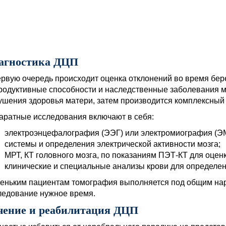
агностика ДЦП
ервую очередь происходит оценка отклонений во время бер
родуктивные способности и наследственные заболевания м
ушения здоровья матери, затем производится комплексный 
аратные исследования включают в себя:
электроэнцефалография (ЭЭГ) или электромиография (Э
системы и определения электрической активности мозга;
МРТ, КТ головного мозга, по показаниям ПЭТ-КТ для оценк
клинические и специальные анализы крови для определе
еньким пациентам томография выполняется под общим нарк
ледование нужное время.
чение и реабилитация ДЦП