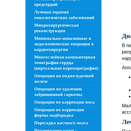
предсердий
Лучевая терапия
онкологических заболеваний
Микрохирургическая
реконструкция
Ди
Минимально-инвазивные и
эндоскопические операции в
В п
кардиохирургии
реп
Многослойная компьютерная
нар
томография сердца
Апп
(виртуальная коронарография)
Операции на поджелудочной
железе
Операции по удалению
забрюшинной саркомы
Операция по коррекции носа
Мал
Операция по коррекции
исс
формы подбородка
Ле
Пересадка костного мозга
Пигментация кожи –