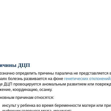
ичины ДЦП
означно определить причины паралича не представляется 
чаях болезнь развивается на фоне
генетических отклонений
е ДЦП провоцируется аномальным развитием или поврежде
жение, координацию, осанку.
сновным причинам относятся:
инсульт у ребенка во время беременности матери или при
инфекции головного мозга, менингит;