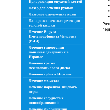
Криорезекция опухолей костей
Лазер для лечения рубцов
Лазерное омоложение кожи
Лапароскопическая резекция
Раз
толстой кишки
пер
Лечение Вируса
Иммунодефицита Человека
(ВИЧ)
Лечение гипертонии –
почечная денервация в
Израиле
Лечение грыжи
межпозвонкового диска
Лечение зубов в Израиле
Лечение метастаз
Лечение паралича лицевого
нерва
Лечение сосудистых
новообразований
Лечение фибрилляции