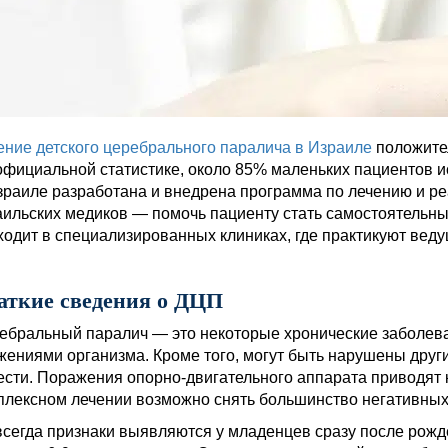
ение детского церебрального паралича в Израиле
положите
официальной статистике, около 85% маленьких пациентов 
зраиле разработана и внедрена программа по лечению и р
аильских медиков — помочь пациенту стать самостоятельн
ходит в специализированных клиниках, где практикуют ве
аткие сведения о ДЦП
ебральный паралич — это некоторые хронические заболева
жениями организма. Кроме того, могут быть нарушены друг
ести. Поражения опорно-двигательного аппарата приводят 
плексном лечении возможно снять большинство негативных
всегда признаки выявляются у младенцев сразу после рожд