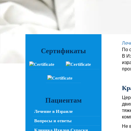
Леч
Сертификаты
По 
В И
изр
про
Кр
Цер
Пациентам
дви
тяж
Лечение в Израиле
ком
Вопросы и ответы
Не 
Клиника Ихилов Сураски,