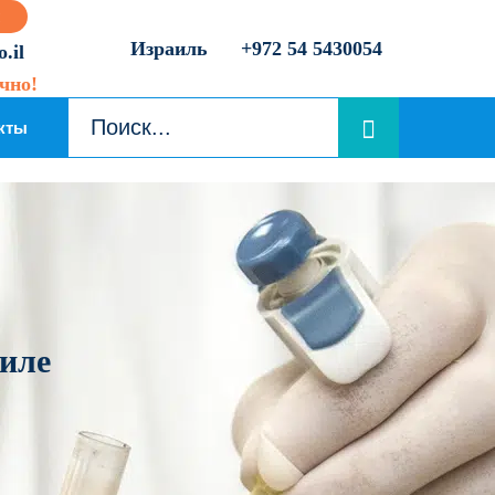
Израиль
+972 54 5430054
.il
чно!
кты
аиле