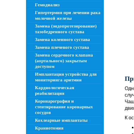
Гемодиализ
Гипертермия при лечении рака
молочной железы
Замена (эндопротезирование)
тазобедренного сустава
Замена коленного сустава
Замена плечевого сустава
Замена сердечного клапана
(аортального) закрытым
доступом
Имплантация устройства для
Пр
мониторинга аритмии
Кардиологическая
Одн
реабилитация
слу
Коронарография и
Чащ
стентирование коронарных
дви
сосудов
К о
Кохлеарные имплантаты
Краниотомия