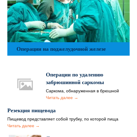
Операции на поджелудочной железе
Операции по удалению
забрюшинной саркомы
Саркома, обнаруженная в брюшной
полости (забрюшинная саркома) -
Читать далее →
редкий тип злокачественного
новообразования, которое образовалось
Резекция пищевода
из…
Пищевод представляет собой трубку, по которой пища
продвигается после пережёвывания во рту прямо в
Читать далее →
желудок.…