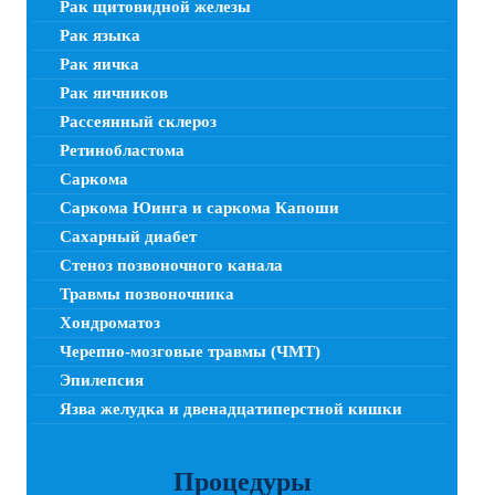
Рак щитовидной железы
Рак языка
Рак яичка
Рак яичников
Рассеянный склероз
Ретинобластома
Саркома
Саркома Юинга и саркома Капоши
Сахарный диабет
Стеноз позвоночного канала
Травмы позвоночника
Хондроматоз
Черепно-мозговые травмы (ЧМТ)
Эпилепсия
Язва желудка и двенадцатиперстной кишки
Процедуры