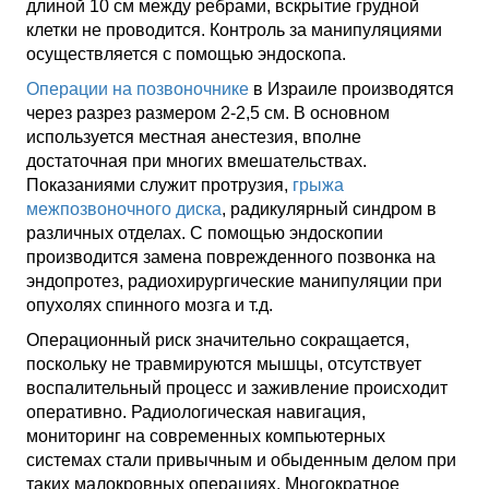
длиной 10 см между ребрами, вскрытие грудной
клетки не проводится. Контроль за манипуляциями
осуществляется с помощью эндоскопа.
Операции на позвоночнике
в Израиле производятся
через разрез размером 2-2,5 см. В основном
используется местная анестезия, вполне
достаточная при многих вмешательствах.
Показаниями служит протрузия,
грыжа
межпозвоночного диска
, радикулярный синдром в
различных отделах. С помощью эндоскопии
производится замена поврежденного позвонка на
эндопротез, радиохирургические манипуляции при
опухолях спинного мозга и т.д.
Операционный риск значительно сокращается,
поскольку не травмируются мышцы, отсутствует
воспалительный процесс и заживление происходит
оперативно. Радиологическая навигация,
мониторинг на современных компьютерных
системах стали привычным и обыденным делом при
таких малокровных операциях. Многократное