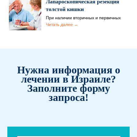
Лапароскопическая резекция
толстой кишки
При наличии вторичных и первичных
раковых опухолей выполняется
Читать далее →
частичная или полная операция по
резекции. Также…
Нужна информация о
лечении в Израиле?
Заполните форму
запроса!