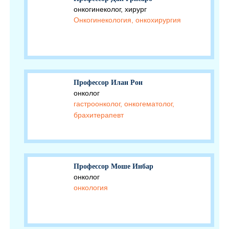
онкогинеколог, хирург
Онкогинекология, онкохирургия
Профессор Илан Рон
онколог
гастроонколог, онкогематолог,
брахитерапевт
Профессор Моше Инбар
онколог
онкология