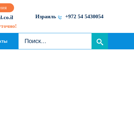
ния
Израиль
+972 54 5430054
.co.il
уточно!
кты