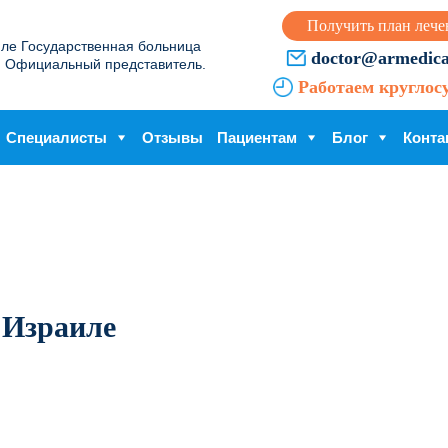
Получить план лече
иле Государственная больница
doctor@armedical
. Официальный представитель.
Работаем круглос
Специалисты
Отзывы
Пациентам
Блог
Конта
в Израиле