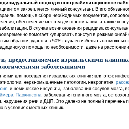
ндивидуальный подход и постреабилитационное наб
ациентом закрепляется личный консультант. В его обязанно
зраиль, помощь в сборе необходимых документов, сопрово
ечения, обеспечение местом для проживания, а также конс
еабилитации. В случае возникновения рецидива консультант
воевременно помогает купировать приступ в режиме онлайн
аким образом, удается в 50% случаев избежать возможных 
едицинскую помощь по необходимости, даже на расстоянии
ги, предоставляемые израильскими клиник
ологическими заболеваниями
ниями для посещения израильских клиник являются: инфе
этиологии, нервномышечные патологии, невропатия,
рассе
сия
, ишемические инсульты, заболевания сосудов мозга, в
еймера
,
Паркинсона
, заболевания спинного мозга, остеохо
, нарушения речи и ДЦП. Это далеко не полный перечень 
ю в условиях местных клиник.