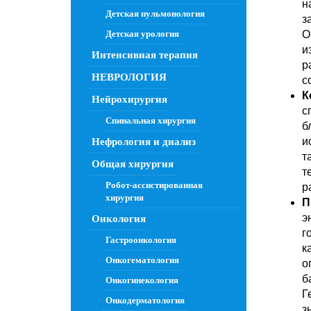
н
Детская пульмонология
з
Детская урология
О
и
Интенсивная терапия
р
НЕВРОЛОГИЯ
с
К
Нейрохирургия
с
Спинальная хирургия
б
и
Нефрология и диализ
т
Общая хирургия
т
Робот-ассистированная
р
хирургия
П
э
Онкология
г
Гастроонкология
к
Онкогематология
о
б
Онкогинекология
Г
Онкодерматология
з