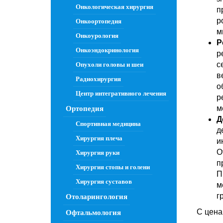
Онкологическая хирургия
п
р
Онкоортопедия
м
Онкоурология
Р
Онкоэндокринология
р
с
Опухоли головы и шеи
в
Радиохирургия
о
Центр интегративного лечения
р
м
Ортопедия
Д
Спортивная медицина
д
Хирургия плеча
и
О
Хирургия руки
п
Хирургия стопы и голени
П
Хирургия суставов
м
г
Отоларингология
С цена
Офтальмология