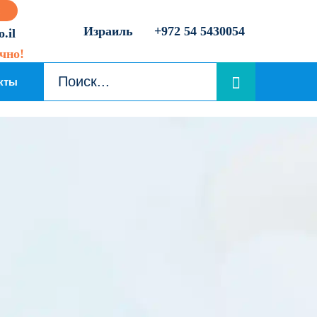
Израиль
+972 54 5430054
.il
чно!
кты