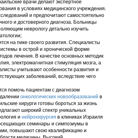
раильские врачи делают экспертное
ования в условиях медицинского учреждения.
сследований и предпочитают самостоятельно
чного и достоверного диагноза. Больницы
оляющим неврологу детально изучить
атологии;
ится на пике своего развития. Специалисты
истемы в острой и хронической форме
одов лечения. В качестве основных методик
пия, электромагнитная стимуляция мозга, а
иалисты учитывают особенности развития и
путствующих заболеваний, вследствие чего
утся помочь пациентам с диагнозом
удалении
онкологических новообразований
в
аильские хирурги готовы бороться за жизнь
редлагают широкий спектр уникальных
рология и
нейрохирургия
в клиниках Израиля
посещающих семинары и симпозиумы в
егами, повышают свою квалификацию и
области медицины. Высокий