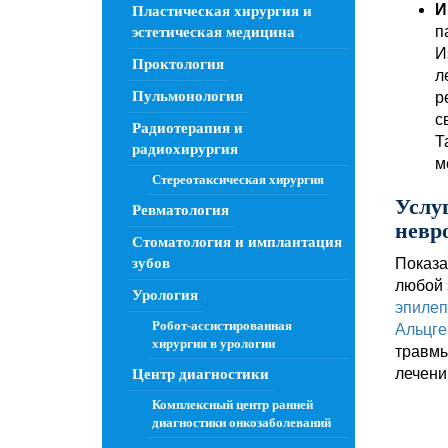
И
Пластическая хирургия и
п
эстетическая медицина
И
Проктология
л
Пульмонология
р
с
Радиотерапия и
Т
радиохирургия
м
Стереотаксическая хирургия
Услу
Ревматология
невр
Стоматология и имплантация
зубов
Показа
любой 
Урология
эпилеп
Робот-ассистированная
Альцг
хирургия в урологии
травмы
лечени
Центр диагностики
Комплексный центр ранней
диагностики онкозаболеваний