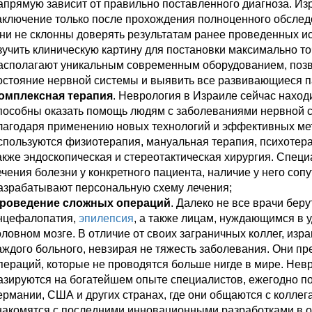
апрямую зависит от правильно поставленного диагноза. Из
аключение только после прохождения полноценного обслед
ни не склонны доверять результатам ранее проведенных и
зучить клиническую картину для постановки максимально то
асполагают уникальным современным оборудованием, позв
остояние нервной системы и выявить все развивающиеся п
омплексная терапия
. Неврология в Израиле сейчас наход
пособны оказать помощь людям с заболеваниями нервной с
лагодаря применению новых технологий и эффективных мет
спользуются физиотерапия, мануальная терапия, психотера
акже эндоскопическая и стереотактическая хирургия. Спец
ечения болезни у конкретного пациента, наличие у него со
азрабатывают персональную схему лечения;
роведение сложных операций
. Далеко не все врачи бер
нцефалопатия,
эпилепсия
, а также лицам, нуждающимся в 
оловном мозге. В отличие от своих заграничных коллег, изр
аждого больного, невзирая не тяжесть заболевания. Они п
пераций, которые не проводятся больше нигде в мире. Нев
азируются на богатейшем опыте специалистов, ежегодно 
ермании, США и других странах, где они общаются с колл
накомятся с последними инновационными разработками в 