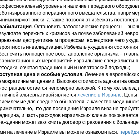
рофессиональный уровень и наличие передового оборудов
оботизированного операционного вмешательства, наприм
инимизируют риски, а также позволяют избежать постопер
еабилитация
. Остановить патологические процессы – знач
езультате пережитых кризисов на почве заболеваний невро
ерьезным деструктивным процессам, вследствие чего ухудш
ероятность инвалидизации. Избежать ухудшения состояния 
беспечить полноценное восстановление организма – главна
еабилитационных мероприятий израильские специалисты 
етодики, сочетая традиционный и новаторский подходы;
оступная цена и особые условия
. Лечение в европейских
емократичными ценами. Высокая стоимость адекватна оказ
ностранцев остается непомерно высокой. К тому же, выезд
тличной альтернативой является
лечение в Израиле
. Цены 
риемлемые для среднего обывателя, а качество медицинск
римечательно, что для посещения Израиля виза не требуетс
едицина, и часть расходов израильских клиник покрывается
ражданин может заключить договор страхования с больнице
ми на лечение в Израиле вы можете ознакомиться,
перейдя