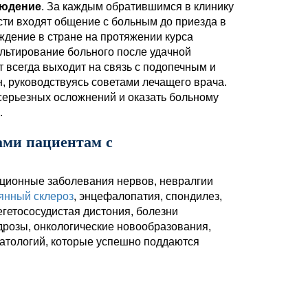
людение
. За каждым обратившимся в клинику
сти входят общение с больным до приезда в
ждение в стране на протяжении курса
ультирование больного после удачной
 всегда выходит на связь с подопечным и
, руководствуясь советами лечащего врача.
серьезных осложнений и оказать больному
.
ами пациентам с
кционные заболевания нервов, невралгии
янный склероз
, энцефалопатия, спондилез,
егетососудистая дистония, болезни
ндрозы, онкологические новообразования,
патологий, которые успешно поддаются