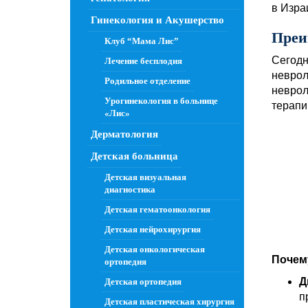
в Изра
Гинекология и Акушерство
Преи
Клуб “Мама Лис”
Сегодн
Лечение бесплодия
неврол
Родильное отделение
неврол
Урогинекология в больнице
терапи
«Лис»
Дерматология
Детская больница
Детская визуальная
диагностика
Детская гематоонкология
Детская нейрохирургия
Детская онкологическая
Почему
ортопедия
Д
Детская ортопедия
п
Детская пластическая хирургия