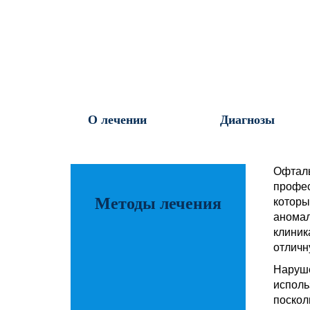
О лечении
Диагнозы
Офталь
профес
Методы лечения
которы
аномал
клиник
отличн
Наруше
исполь
поскол