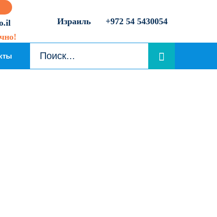
Израиль
+972 54 5430054
.il
чно!
кты