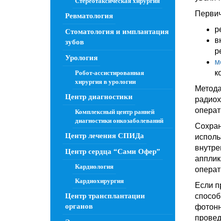
Стереотаксическая хирургия
Первич
Ревматология
р
Стоматология и имплантация
в
зубов
р
Урология
м
к
Робот-ассистированная
хирургия в урологии
Метода
Центр диагностики
радиох
операт
Комплексный центр ранней
диагностики онкозаболеваний
Сохран
Центр лечения СПИДа
исполь
внутре
Центр сердца “Сами Офер”
апплик
Кардиология
операт
Кардиохирургия
Если п
Центр трансплантации
способ
органов
фотонн
провед