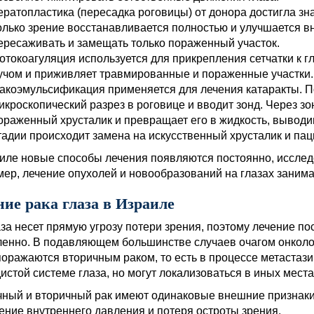
ератопластика (пересадка роговицы) от донора достигла зн
олько зрение восстанавливается полностью и улучшается в
ересаживать и замещать только пораженный участок.
отокоагуляция используется для прикрепления сетчатки к г
учом и приживляет травмированные и пораженные участки.
акоэмульсификация применяется для лечения катаракты. 
икроскопический разрез в роговице и вводит зонд. Через зо
ораженный хрусталик и превращает его в жидкость, выводи
тадии происходит замена на искусственный хрусталик и па
иле новые способы лечения появляются постоянно, исслед
ер, лечение опухолей и новообразований на глазах занима
ние рака глаза в Израиле
аза несет прямую угрозу потери зрения, поэтому лечение п
енно. В подавляющем большинстве случаев очагом онколог
поражаются вторичным раком, то есть в процессе метастаз
дистой системе глаза, но могут локализоваться в иных места
ный и вторичный рак имеют одинаковые внешние признаки:
ение внутреннего давления и потеря остроты зрения.