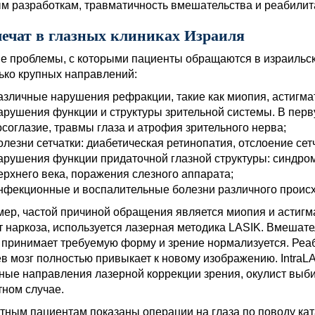
м разработкам, травматичность вмешательства и реабилит
лечат в глазных клиниках Израиля
е проблемы, с которыми пациенты обращаются в израильск
ько крупных направлений:
азличные нарушения рефракции, такие как миопия, астигмат
арушения функции и структуры зрительной системы. В перву
осоглазие, травмы глаза и атрофия зрительного нерва;
олезни сетчатки: диабетическая ретинопатия, отслоение сет
арушения функции придаточной глазной структуры: синдром 
ерхнего века, поражения слезного аппарата;
нфекционные и воспалительные болезни различного проис
ер, частой причиной обращения является миопия и астигма
т наркоза, используется лазерная методика LASIK. Вмешател
 принимает требуемую форму и зрение нормализуется. Реаби
в мозг полностью привыкает к новому изображению. IntraL
ные направления лазерной коррекции зрения, окулист выб
тном случае.
тным пациентам показаны операции на глаза по поводу кат