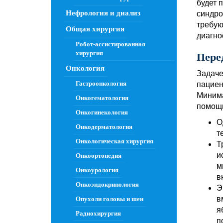
будет 
Нефрология и диализ
синдро
требую
Общая хирургия
диагно
Робот-ассистированная
хирургия
Пере
Онкология
Задаче
Гастроонкология
пациен
Минима
Онкогематология
помощь
Онкогинекология
О
Онкодерматология
т
Онкологическая хирургия
Т
и
Онкоортопедия
м
Онкоурология
в
Онкоэндокринология
Э
в
Опухоли головы и шеи
я
Радиохирургия
п