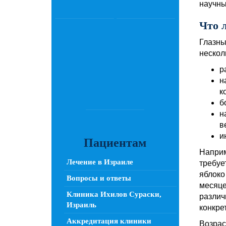
научны
Что 
Глазны
нескол
р
н
к
б
н
в
и
Пациентам
Наприм
Лечение в Израиле
требуе
яблоко
Вопросы и ответы
месяце
Клиника Ихилов Сураски,
различ
Израиль
конкре
Аккредитация клиники
Возрас