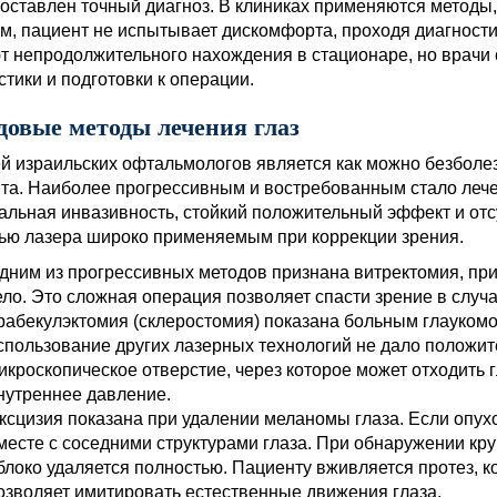
поставлен точный диагноз. В клиниках применяются методы
м, пациент не испытывает дискомфорта, проходя диагност
т непродолжительного нахождения в стационаре, но врачи 
стики и подготовки к операции.
довые методы лечения глаз
й израильских офтальмологов является как можно безболе
та. Наиболее прогрессивным и востребованным стало лече
льная инвазивность, стойкий положительный эффект и отс
ю лазера широко применяемым при коррекции зрения.
дним из прогрессивных методов признана витректомия, при
ело. Это сложная операция позволяет спасти зрение в слу
рабекулэктомия (склеростомия) показана больным глаукомо
спользование других лазерных технологий не дало положит
икроскопическое отверстие, через которое может отходить 
нутреннее давление.
ксцизия показана при удалении меланомы глаза. Если опухо
месте с соседними структурами глаза. При обнаружении кр
блоко удаляется полностью. Пациенту вживляется протез, 
озволяет имитировать естественные движения глаза.