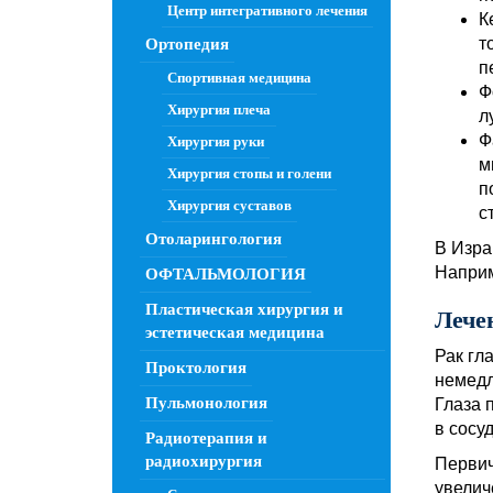
Центр интегративного лечения
К
т
Ортопедия
п
Спортивная медицина
Ф
Хирургия плеча
л
Ф
Хирургия руки
м
Хирургия стопы и голени
п
Хирургия суставов
с
Отоларингология
В Изра
Наприм
ОФТАЛЬМОЛОГИЯ
Пластическая хирургия и
Лече
эстетическая медицина
Рак гл
Проктология
немедл
Пульмонология
Глаза 
в сосу
Радиотерапия и
радиохирургия
Первич
увелич