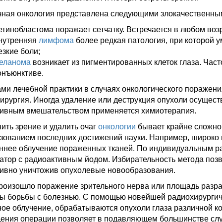
ная онкология представлена следующими злокачественны
етинобластома поражает сетчатку. Встречается в любом возра
нутренняя
лимфома
более редкая патология, при которой 
езкие боли;
еланома
возникает из пигментированных клеток глаза. Част
онъюнктиве.
ми лечебной практики в случаях онкологического поражени
ирургия. Иногда удаление или деструкция опухоли осуществ
ивным вмешательством применяется химиотерапия.
ить зрение и удалить очаг
онкологии
бывает крайне сложно,
зованием последних достижений науки. Например, широко 
ннее облучение пораженных тканей. По индивидуальным р
атор с радиоактивным йодом. Избирательность метода позв
ивно уничтожив опухолевые новообразования.
роизошло поражение зрительного нерва или площадь разра
ы борьбы с болезнью. С помощью новейшей радиохирургич
ое облучение, обрабатываются опухоли глаза различной ко
ения операции позволяет в подавляющем большинстве случ