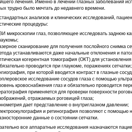
йшего лечения. Именно в лечении глазных заболеваний и
рых трудно было мечтать до недавнего времени.
стандартных анализов и клинических исследований, пацие
стические процедуры:
ЗИ микроскопии глаз, позволяющее исследовать заднюю ка
лаукомы;
азерное сканирование для получения послойного снимка се
етода устанавливаются даже начальные отклонения и патол
птическая когерентная томография (ОКТ) для установлени
бязательно проводится при глаукоме, поражениях сетчатки;
нгиография, при которой вводится контраст в глазные сосу
оплеровское исследование сосудов глаза с помощью ультра
ровень кровоснабжения глаз и обязательно проводится пе
ератография применяется для проверки поверхности рогов
зображений, отражаемых роговицей глаза;
онометрия дает представление о внутриглазном давлении;
лектроокулография и ретинография позволяют с помощью н
азносторонние данные о состоянии сетчатки.
зательно все аппаратные исследования назначаются пацие