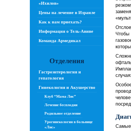
«Ихилов»
резком
заменя
Цены на лечение в Израиле
«мульт
Как к нам приехать?
Отслое
Информация о Тель-Авиве
Чтобы 
газово
Команда Армедикал
которы
Сложны
Отделения
офталь
Имплан
Гастроэнтерология и
случая
гепатология
Особое
Гинекология и Акушерство
провод
Клуб “Мама Лис”
челове
посред
Лечение бесплодия
Родильное отделение
Диаг
Урогинекология в больнице
Самые 
«Лис»