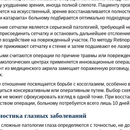
у ухудшению зрения, иногда полной слепоте. Пациенту про
ется на искусственный, зрение восстанавливается полност
и-катаракта» больному подбирается оптимально подходящи
ние сетчатки является серьезной патологией, требующей н
присоединить сетчатку и остановить дальнейшее отслоение
е воздействие на поврежденный участок. По методу Retinopl
е прижимают сетчатку к стенке и затем подшивают ее лазер
ми считаются операции по причине травмы или поврежден
мологических центрах применяется инновационные операци
т из медицинского акрила замещает пораженную роговицу, 
х.
 отношение посвящается борьбе с косоглазием, особенно в
иться консервативным или оперативным путем. Выбор схемы
к не может сфокусировать взгляд в одной точке. При восс
ством операции, больному потребуется всего лишь 10 дней
ностика глазных заболеваний
сложные патологии глаза определяются с точностью, не д