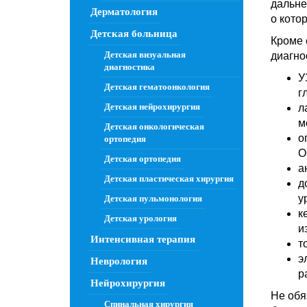
дальне
Дерматология
о кото
Детская больница
Кроме 
Детская визуальная
диагно
диагностика
У
Детская гематоонкология
г
Детская нейрохирургия
л
м
Детская онкологическая
о
ортопедия
О
Детская ортопедия
а
Детская пластическая хирургия
д
у
Детская пульмонология
к
Детская урология
и
Интенсивная терапия
т
э
Неврология
р
Нейрохирургия
Не обя
Спинальная хирургия