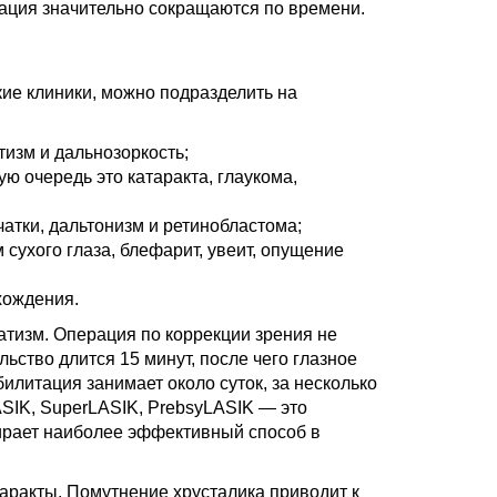
ация значительно сокращаются по времени.
ие клиники, можно подразделить на
изм и дальнозоркость;
ю очередь это катаракта, глаукома,
чатки, дальтонизм и ретинобластома;
сухого глаза, блефарит, увеит, опущение
хождения.
тизм. Операция по коррекции зрения не
ьство длится 15 минут, после чего глазное
литация занимает около суток, за несколько
ASIK, SuperLASIK, PrebsyLASIK — это
ирает наиболее эффективный способ в
аракты. Помутнение хрусталика приводит к