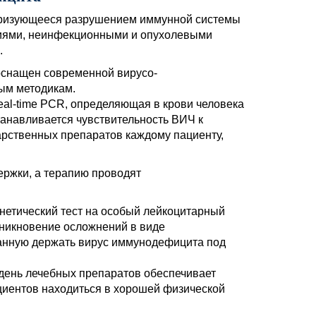
еризующееся разрушением иммунной системы
иями, неинфекционными и опухолевыми
.
оснащен современной вирусо-
ым методикам.
eal-time PCR, определяющая в крови человека
танавливается чувствительность ВИЧ к
рственных препаратов каждому пациенту,
ержки, а терапию проводят
нетический тест на особый лейкоцитарный
зникновение осложнений в виде
ванную держать вирус иммунодефицита под
ень лечебных препаратов обеспечивает
циентов находиться в хорошей физической