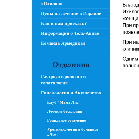
«Ихилов»
Благод
Ихилов
Цены на лечение в Израиле
женщин
Как к нам приехать?
При пр
появле
Информация о Тель-Авиве
При на
Команда Армедикал
клиник
Одним 
Отделения
полноц
Гастроэнтерология и
гепатология
Гинекология и Акушерство
Клуб “Мама Лис”
Лечение бесплодия
Родильное отделение
Урогинекология в больнице
«Лис»