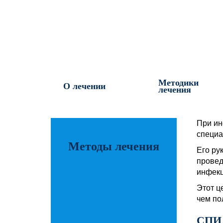
Методики
О лечении
лечения
При ин
специа
Методы лечения
Его ру
провед
инфекц
Этот ц
чем по
СПИД