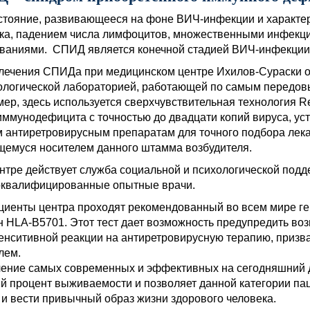
стояние, развивающееся на фоне ВИЧ-инфекции и характ
ка, падением числа лимфоцитов, множественными инфекц
ваниями. СПИД является конечной стадией ВИЧ-инфекции
лечения СПИДа при медицинском центре Ихилов-Сураски 
логической лабораторией, работающей по самым передов
ер, здесь используется сверхчувствительная технология R
иммунодефицита с точностью до двадцати копий вируса, ус
 антиретровирусным препаратам для точного подбора лека
емуся носителем данного штамма возбудителя.
нтре действует служба социальной и психологической подд
квалифицированные опытные врачи.
циенты центра проходят рекомендованный во всем мире ге
н HLA-B5701. Этот тест дает возможность предупредить во
енситивной реакции на антиретровирусную терапию, приз
лем.
ение самых современных и эффективных на сегодняшний д
й процент выживаемости и позволяет данной категории па
и вести привычный образ жизни здорового человека.