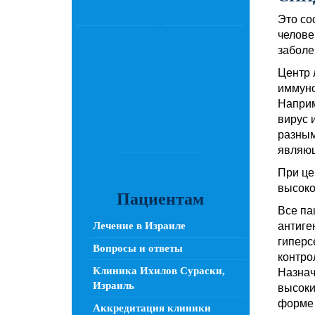
Это со
челове
заболе
Центр 
иммуно
Наприм
вирус 
разным
являющ
При це
высоко
Пациентам
Все па
Лечение в Израиле
антиге
гиперс
Вопросы и ответы
контро
Клиника Ихилов Сураски,
Назнач
Израиль
высоки
форме 
Аккредитация клиники