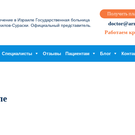
Получить пл
ечение в Израиле Государственная больница
doctor@arme
хилов-Сураски. Официальный представитель.
Работаем кр
Специалисты
Отзывы
Пациентам
Блог
Конта
ле