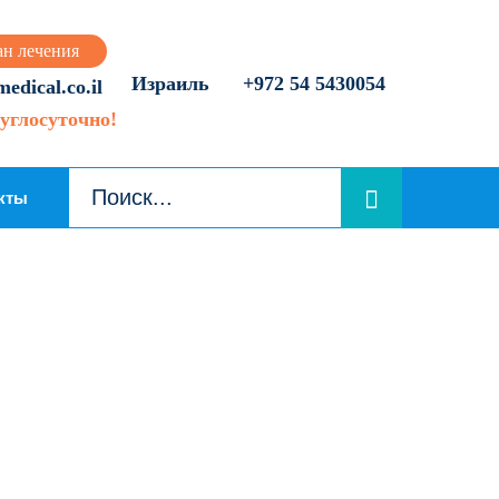
ан лечения
Израиль
+972 54 5430054
dical.co.il
углосуточно!
кты