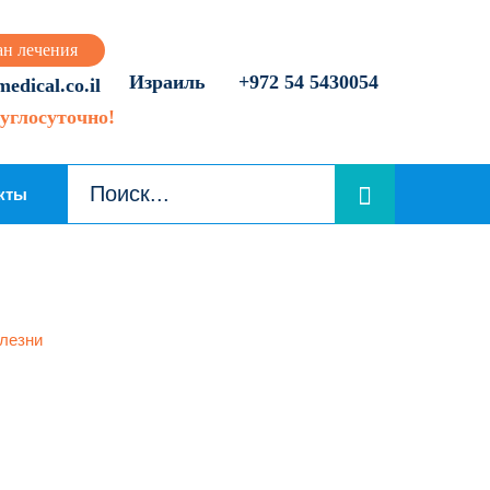
ан лечения
Израиль
+972 54 5430054
dical.co.il
углосуточно!
кты
лезни