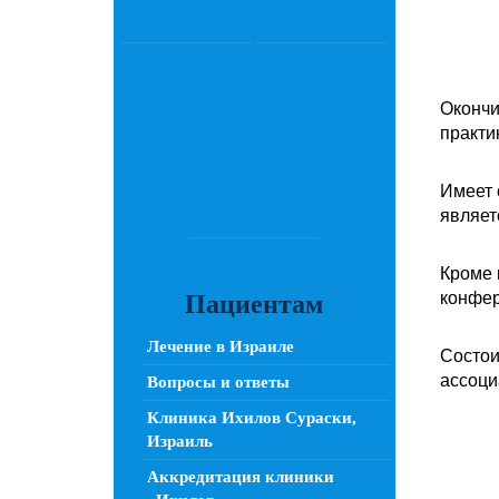
Окончи
практи
Имеет 
являет
Кроме 
конфер
Пациентам
Лечение в Израиле
Состои
ассоци
Вопросы и ответы
Клиника Ихилов Сураски,
Израиль
Аккредитация клиники