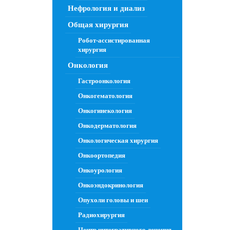
Нефрология и диализ
Общая хирургия
Робот-ассистированная
хирургия
Онкология
Гастроонкология
Онкогематология
Онкогинекология
Онкодерматология
Онкологическая хирургия
Онкоортопедия
Онкоурология
Онкоэндокринология
Опухоли головы и шеи
Радиохирургия
Центр интегративного лечения