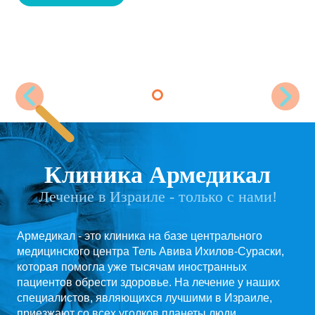
Клиника Армедикал
Лечение в Израиле - только с нами!
Армедикал - это клиника на базе центрального
медицинского центра Тель Авива Ихилов-Сураски,
которая помогла уже тысячам иностранных
пациентов обрести здоровье. На лечение у наших
специалистов, являющихся лучшими в Израиле,
приезжают со всех уголков планеты люди,