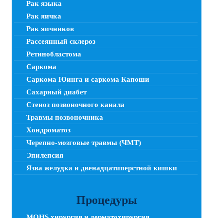
Рак языка
Рак яичка
Рак яичников
Рассеянный склероз
Ретинобластома
Саркома
Саркома Юинга и саркома Капоши
Сахарный диабет
Стеноз позвоночного канала
Травмы позвоночника
Хондроматоз
Черепно-мозговые травмы (ЧМТ)
Эпилепсия
Язва желудка и двенадцатиперстной кишки
Процедуры
MOHS хирургия и дерматохирургия