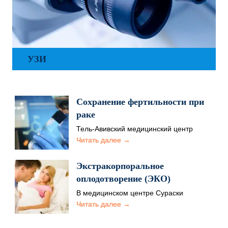
УЗИ
Сохранение фертильности при
раке
Тель-Авивский медицинский центр
Сураски особое внимание уделяют
Читать далее →
лечению и исследованию бесплодия.
Особенно остро рассматривается
Экстракорпоральное
вопрос…
оплодотворение (ЭКО)
В медицинском центре Сураски
(Ихилов), что в Тель-Авиве, есть
Читать далее →
крупнейший и один из лучших в…