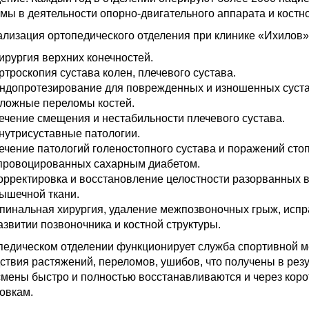
мы в деятельности опорно-двигательного аппарата и костно
лизация ортопедического отделения при клинике «Ихилов»
ирургия верхних конечностей.
ртроскопия сустава колен, плечевого сустава.
ндопротезирование для поврежденных и изношенных суста
ложные переломы костей.
ечение смещения и нестабильности плечевого сустава.
нутрисуставные патологии.
ечение патологий голеностопного сустава и поражений стоп
провоцированных сахарным диабетом.
орректировка и восстановление целостности разорванных в
ышечной ткани.
пинальная хирургия, удаление межпозвоночных грыж, испр
азвитии позвоночника и костной структуры.
педическом отделении функционирует служба спортивной ме
ствия растяжений, переломов, ушибов, что получены в рез
мены быстро и полностью восстанавливаются и через корот
овкам.