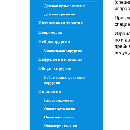
(специ
Детская пульмонология
исправ
Детская урология
При кл
Интенсивная терапия
специа
Неврология
Израил
но и д
Нейрохирургия
пребыв
Спинальная хирургия
ведущи
Нефрология и диализ
Общая хирургия
Робот-ассистированная
хирургия
Онкология
Гастроонкология
Онкогематология
Онкогинекология
Онкодерматология