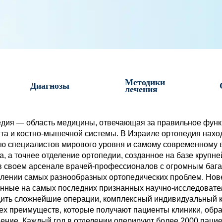
Методики
Диагнозы
лечения
дия — область медицины, отвечающая за правильное функ
та и костно-мышечной системы. В Израиле ортопедия нахо
ю специалистов мирового уровня и самому современному 
а, а точнее отделение ортопедии, созданное на базе круп
в своем арсенале врачей-профессионалов с огромным бага
лении самых разнообразных ортопедических проблем. Нов
нные на самых последних признанных научно-исследовател
ить сложнейшие операции, комплексный индивидуальный к
тех преимуществ, которые получают пациенты клиники, обр
ение. Каждый год в отделении оперируют более 2000 паци