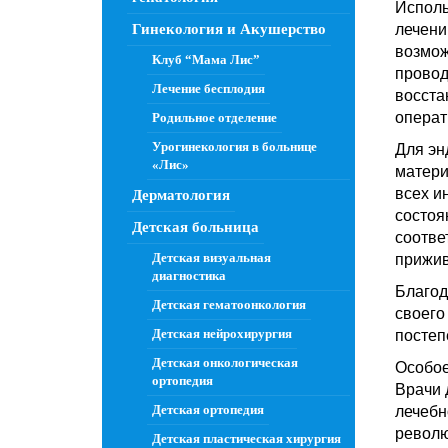
Исполь
Гинекология и Акушерство
лечени
возмож
Клуб “Мама Лис”
провод
Лечение бесплодия
восста
операт
Родильное отделение
Урогинекология в больнице
Для эн
«Лис»
матери
всех и
Дерматология
состоя
Детская больница
соотве
Детская визуальная
прижив
диагностика
Благод
Детская гематоонкология
своего
Детская нейрохирургия
постеп
Детская онкологическая
Особое
ортопедия
Врачи 
Детская ортопедия
лечебн
револю
Детская пластическая хирургия