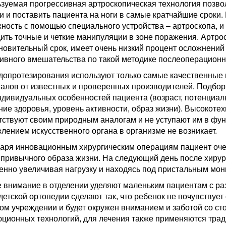
зуемая прогрессивная артроскопическая технология позво
и и поставить пациента на ноги в самые кратчайшие срок
ность с помощью специального устройства – артроскопа, и
ить точные и четкие манипуляции в зоне поражения. Артр
новительный срок, имеет очень низкий процент осложнени
ивного вмешательства по такой методике послеоперационн
допротезирования используют только самые качественные
алов от известных и проверенных производителей. Подбор
ндивидуальных особенностей пациента (возраст, потенциа
ние здоровья, уровень активности, образ жизни). Высокот
тствуют своим природным аналогам и не уступают им в фун
лением искусственного органа в организме не возникает.
аря инновационным хирургическим операциям пациент очен
 привычного образа жизни. На следующий день после хирур
енно увеличивая нагрузку и находясь под пристальным мон
 внимание в отделении уделяют маленьким пациентам с р
детской ортопедии сделают так, что ребенок не почувствуе
ом учреждении и будет окружен вниманием и заботой со с
ционных технологий, для лечения также применяются тра