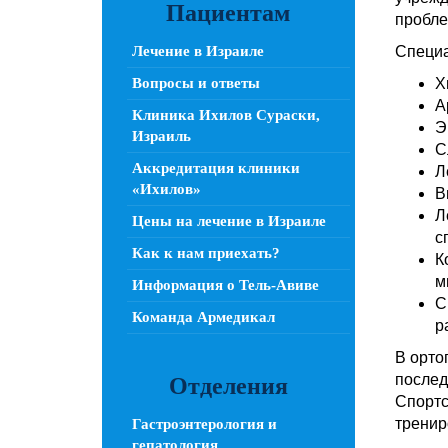
Пациентам
пробле
Лечение в Израиле
Специа
Вопросы и ответы
Х
А
Клиника Ихилов Сураски,
Э
Израиль
С
Аккредитация клиники
Л
«Ихилов»
В
Л
Цены на лечение в Израиле
с
Как к нам приехать?
К
м
Информация о Тель-Авиве
С
Команда Армедикал
р
В орто
послед
Отделения
Спортс
тренир
Гастроэнтерология и
гепатология