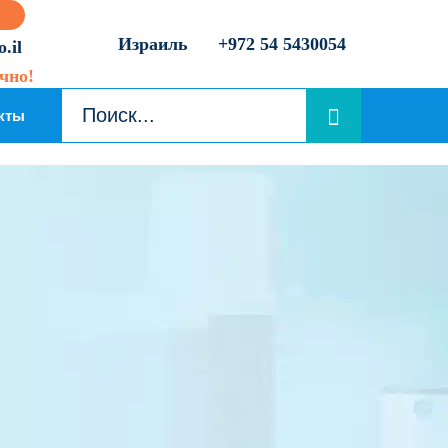
Израиль
+972 54 5430054
.il
чно!
кты