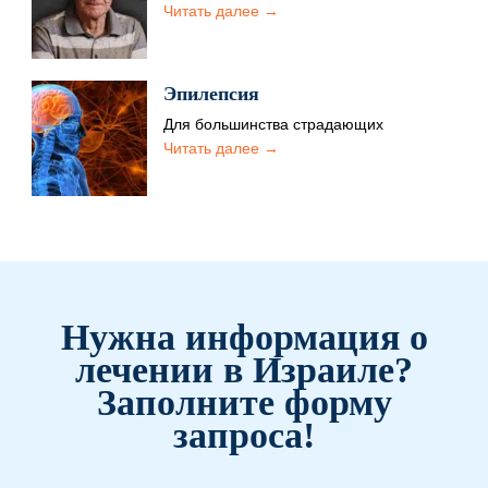
неуклонно развивающейся патологией
Читать далее →
головного мозга. Механизм запускается,
когда в мозговых тканях начинают…
Эпилепсия
Для большинства страдающих
эпилепсией пациентов помощь
Читать далее →
израильских медиков становится
единственным шансом на исцеление.
Действительно, не…
Нужна информация о
лечении в Израиле?
Заполните форму
запроса!