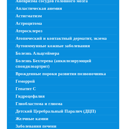
Аневризма сосудов головного мозга
Апластическая анемия
Астигматизм
Астроцитома
Атеросклероз
Атопический и контактный дерматит, экзема
Аутоиммунные кожные заболевания
Болезнь Альцгеймера
Болезнь Бехтерева (анкилозирующий
спондилоартрит)
Врожденные пороки развития позвоночника
Геморрой
Гепатит C
Гидроцефалия
Глиобластома и глиома
Детский Церебральный Паралич (ДЦП)
Желчные камни
Заболевания печени