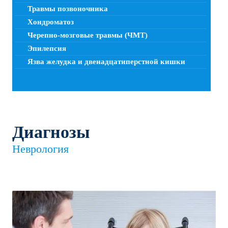
Травмы позвоночника
Хондроматоз
Черепно-мозговые травмы (ЧМТ)
Эпилепсия
Язва желудка и двенадцатиперстной кишки
Диагнозы
Неврология