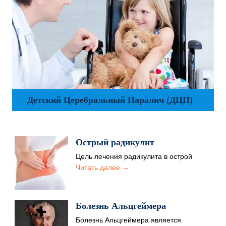
Детский Церебральный Паралич (ДЦП)
Острый радикулит
Цель лечения радикулита в острой
форме – уменьшить болевой синдром, а
Читать далее →
также нормализовать кровообращение,
обмен…
Болезнь Альцгеймера
Болезнь Альцгеймера является