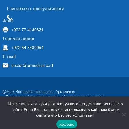
Связаться с консультантом
Факс
+972 77 4140321
Горячая линия
+972 54 5430054
Е-mail
doctor@armedical.co.il
@2026 Все права защищены. Армедикал
Политика кофиденциальности
Условия использования
פיתוח ועיצוב: ויינר מדיה
Мы используем куки для наилучшего представления нашего
сайта. Если Вы продолжите использовать сайт, мы будем
считать что Вас это устраивает.
Хорошо