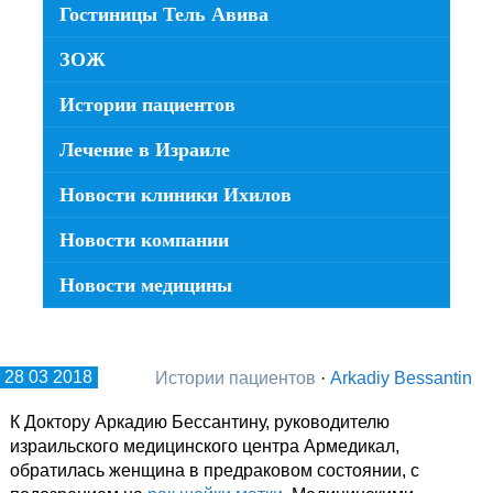
Гостиницы Тель Авива
ЗОЖ
Истории пациентов
Лечение в Израиле
Новости клиники Ихилов
Новости компании
Новости медицины
28 03 2018
Истории пациентов
·
Arkadiy Bessantin
К Доктору Аркадию Бессантину, руководителю
израильского медицинского центра Армедикал,
обратилась женщина в предраковом состоянии, с