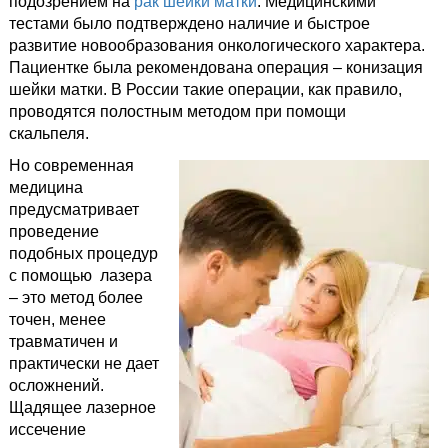
подозрением на
рак шейки матки
. Медицинскими
тестами было подтверждено наличие и быстрое
развитие новообразования онкологического характера.
Пациентке была рекомендована операция – конизация
шейки матки. В России такие операции, как правило,
проводятся полостным методом при помощи
скальпеля.
Но современная
медицина
предусматривает
проведение
подобных процедур
с помощью лазера
– это метод более
точен, менее
травматичен и
практически не дает
осложнений.
Щадящее лазерное
иссечение