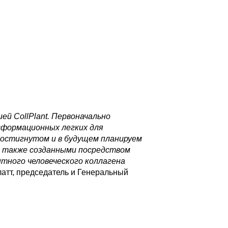
й CollPlant. Первоначально
сформационных легких для
достигнутом и в будущем планируем
, также созданными посредством
нтного человеческого коллагена
латт, председатель и Генеральный