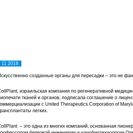
 11 2018
скусственно созданные органы для пересадки – это не фан
ollPlant, израильская компания по регенеративной медиц
иопечати тканей и органов, подписала соглашение о лицен
оммерциализации с United Therapeutics Corporation of Mar
рансплантаты легких.
ollPlant – это одна из многих компаний, основанная пион
профессором белковой инженерии и нанобиотехнологии О