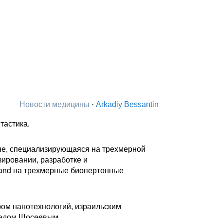
Новости медицины
·
Arkadiy Bessantin
тастика.
ине, специализирующаяся на трехмерной
зировании, разработке и
yland на трехмерные биопертонные
ером нанотехнологий, израильским
дедом Шосеевым.