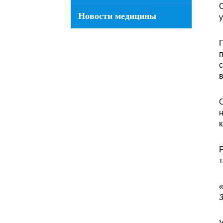
О
Новости медицины
у
П
п
с
в
О
н
к
Р
т
«