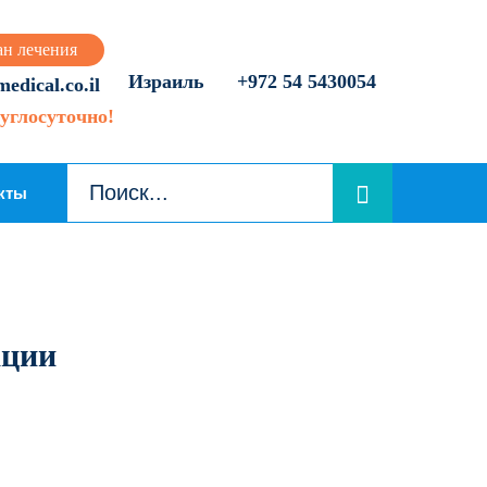
ан лечения
Израиль
+972 54 5430054
dical.co.il
углосуточно!
кты
ации