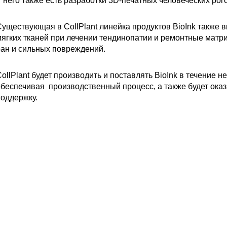
 него также есть разработки 3D-печатных человеческих рого
уществующая в CollPlant линейка продуктов BioInk также 
ягких тканей при лечении тендинопатии и ремонтные матр
ан и сильных повреждений.
ollPlant будет производить и поставлять BioInk в течение не
беспечивая производственный процесс, а также будет ока
оддержку.