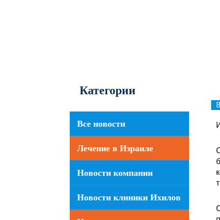
Категории
8
Все новости
И
Лечение в Израиле
C
б
Новости компании
к
т
Новости клиники Ихилов
C