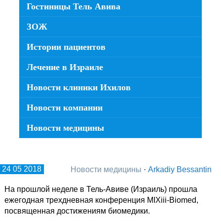
Гостиницы Тель Авива
ЗОЖ
Истории пациентов
Лечение в Израиле
Новости клиники Ихилов
Новости компании
Новости медицины
24 05 2018
Новости медицины
·
Arkadiy Bessantin
На прошлой неделе в Тель-Авиве (Израиль) прошла
ежегодная трехдневная конференция MIXiii-Biomed,
посвященная достижениям биомедики.