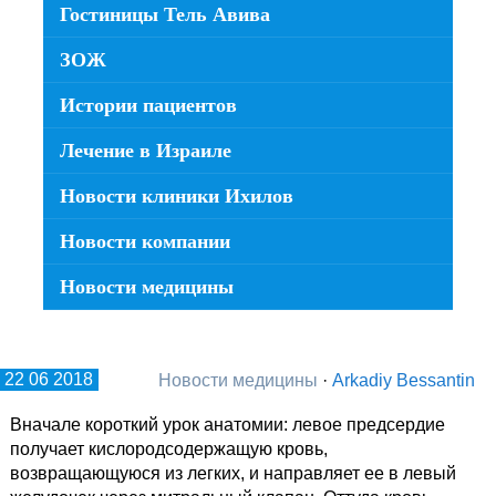
Гостиницы Тель Авива
ЗОЖ
Истории пациентов
Лечение в Израиле
Новости клиники Ихилов
Новости компании
Новости медицины
22 06 2018
Новости медицины
·
Arkadiy Bessantin
Вначале короткий урок анатомии: левое предсердие
получает кислородсодержащую кровь,
возвращающуюся из легких, и направляет ее в левый