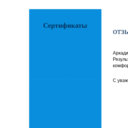
Сертификаты
отз
Аркади
Резуль
комфор
С уваж