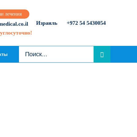
ан лечения
Израиль
+972 54 5430054
dical.co.il
углосуточно!
кты