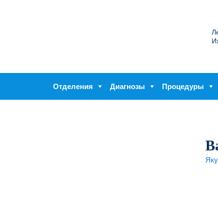
Л
И
Отделения
Диагнозы
Процедуры
В
Яку