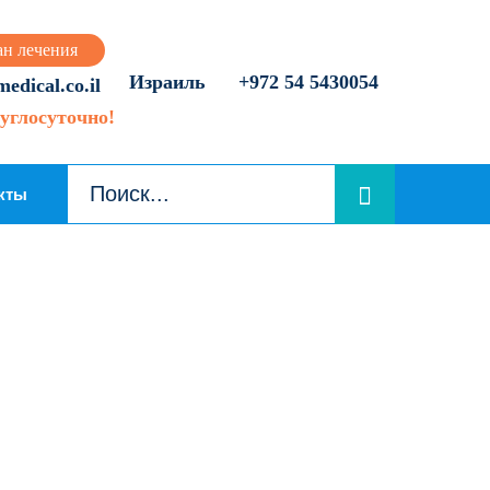
ан лечения
Израиль
+972 54 5430054
dical.co.il
углосуточно!
кты