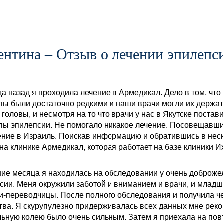
ентина – Отзыв о лечении эпилепс
да назад я проходила лечение в Армедикал. Дело в том, что 
пы были достаточно редкими и наши врачи могли их держать
 головы, и несмотря на то что врачи у нас в Якутске постав
пы эпилепсии. Не помогало никакое лечение. Посовещавши
ение в Израиль. Поискав информацию и обратившись в неск
на клинике Армедикал, которая работает на базе клиники И
ние месяца я находилась на обследовании у очень доброже
сии. Меня окружили заботой и вниманием и врачи, и младш
и-переводчицы. После полного обследования и получила ч
тва. Я скурупулезно придерживалась всех данных мне реко
ьную колею было очень сильным. Затем я приехала на пов