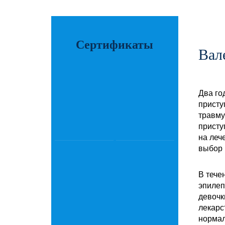
Сертификаты
Вал
Два го
присту
травму
присту
на леч
выбор 
В тече
эпилеп
девочк
лекарс
нормал