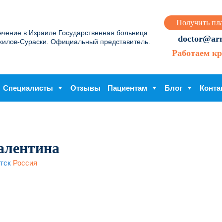
Получить пл
ечение в Израиле Государственная больница
doctor@arme
хилов-Сураски. Официальный представитель.
Работаем кр
Специалисты
Отзывы
Пациентам
Блог
Конта
алентина
тск
Россия